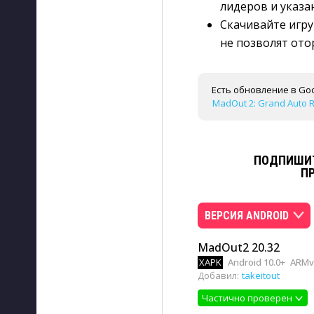
лидеров и указа
Скачивайте игру
не позволят ото
Есть обновление в Goo
MadOut 2: Grand Auto Ra
ПОДПИШИТ
П
ВЕРСИЯ ANDROID
MadOut2 20.32
XAPK
Android 10.0+
ARMv
Добавил:
takeitout
Частично проверен