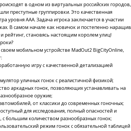
роисходят в одном из виртуальных российских городов,
ишли преступные группировки. Это качественная
гра уровня ААА. Задача игрока заключается в участии
ках. В самом начале как новичок и постепенно наращив
 и рейтинг, становясь настоящим королем улиц!
гроки?
 своем мобильном устройстве MadOut2 BigCityOnline,
:
оработанную игру с качественной детализацией
мулятор уличных гонок с реалистичной физикой;
ство аркадных гонок, позволяющих устанавливать на
разнообразное оружие;
втомобилей, от классики до современных гоночных;
оступный для исследования, полный опасностей и
 с большим количеством разнообразных гонок;
льзовательский режим гонок с обязательной таблицей