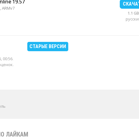
nline 19.57
СКАЧА
, ARMv7
1.1 GB
русски
СТАРЫЕ ВЕРСИИ
, 00:56
.
оценок.
ель
ПО ЛАЙКАМ