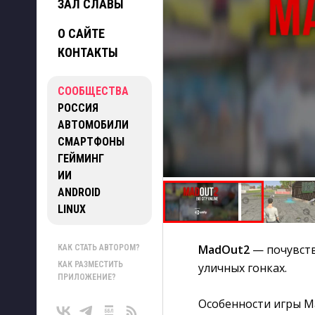
ЗАЛ СЛАВЫ
О САЙТЕ
КОНТАКТЫ
СООБЩЕСТВА
РОССИЯ
АВТОМОБИЛИ
СМАРТФОНЫ
ГЕЙМИНГ
ИИ
ANDROID
LINUX
MadOut2
— почувств
КАК СТАТЬ АВТОРОМ?
КАК РАЗМЕСТИТЬ
уличных гонках.
ПРИЛОЖЕНИЕ?
Особенности игры M