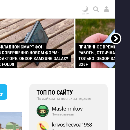
СКЛАДНОЙ СМАРТФОН
ПРИЛИЧНОЕ ВРЕМЯ АВТО
В СОВЕРШЕННО НОВОМ ФОРМ-
РАБОТЫ, ОТЛИЧНАЯ КАМЕР
ФАКТОРЕ: ОБЗОР SAMSUNG GALAXY
ТОЛЬКО: ОБЗОР SAMSUNG
Z FOLD8
S26+
ТОП ПО САЙТУ
СЕ
По лайкам на постах за неделю
Maslennikov
Пользователь
krivosheevoa1968