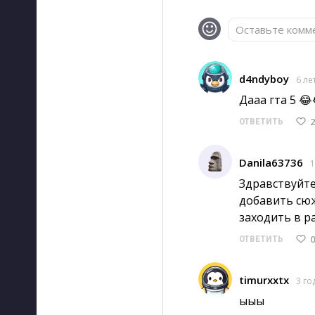
Оставьте комме
d4ndyboy
6 ле
Дааа гта 5 😂
2
ОТВЕТИТЬ
Danila63736
1
Здравствуйте
добавить сюж
заходить в р
0
ОТВЕТИТЬ
timurxxtx
3 го
ыыы 