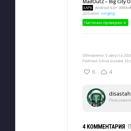
MadOut2 – Big City O
XAPK
Android 6.0+
ARMv8
Добавил:
cringing
Частично проверен
Обновлено:
5 августа 2026
Рейтинг 3.4 на основе 10 
6
4
disastah
Пользоват
4 КОММЕНТАРИЯ