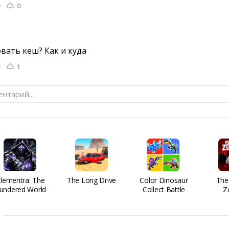
0
вать кеш? Как и куда 
1
нтарий...
Elementra: The
The Long Drive
Color Dinosaur
The
undered World
Collect Battle
Z