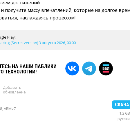
нием достижений.
 и получите массу впечатлений, которые на долгое вре
рваться, наслаждаясь процессом!
gle Play:
cing (Secret version) 3 августа 2026, 00:00
ЕСЬ НА НАШИ ПАБЛИКИ
РО ТЕХНОЛОГИИ!
Добавить
обновление
СКАЧА
8, ARMv7
1.2 GB
русски