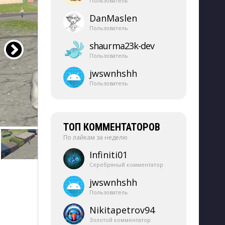
Пользователь
DanMaslen
Пользователь
shaurma23k-​dev
Пользователь
jwswnhshh
Пользователь
ТОП КОММЕНТАТОРОВ
По лайкам за неделю
Infiniti01
Серебряный комментатор
jwswnhshh
Пользователь
Nikitapetrov94
Золотой комментатор