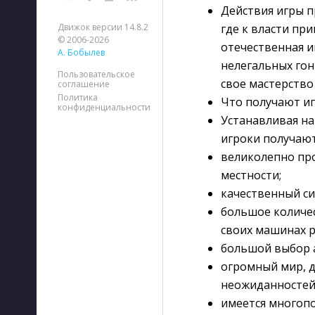
Действия игры п
Движок версии 14.8.2
где к власти пр
© 2006-2026
отечественная и
А. Бобылев
нелегальных гон
Пользовательское
свое мастерство
соглашение
Политика
Что получают и
конфиденциальности
Устанавливая на
игроки получают
великолепно пр
местности;
качественный си
большое количе
своих машинах 
большой выбор а
огромный мир, д
неожиданностей,
имеется многопо