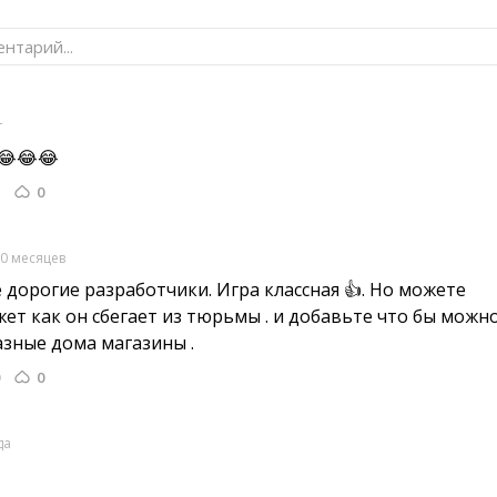
нтарий...
т
😂😂😂 
0
0 месяцев
 дорогие разработчики. Игра классная 👍. Но можете 
ет как он сбегает из тюрьмы . и добавьте что бы можн
азные дома магазины .
0
да