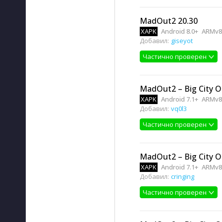
MadOut2 20.30
XAPK
Android 8.0+
ARMv8
Добавил:
giseyot
Частично проверен
MadOut2 – Big City O
XAPK
Android 7.1+
ARMv8
Добавил:
vq0l3
Частично проверен
MadOut2 – Big City O
XAPK
Android 7.1+
ARMv8
Добавил:
cringing
Частично проверен