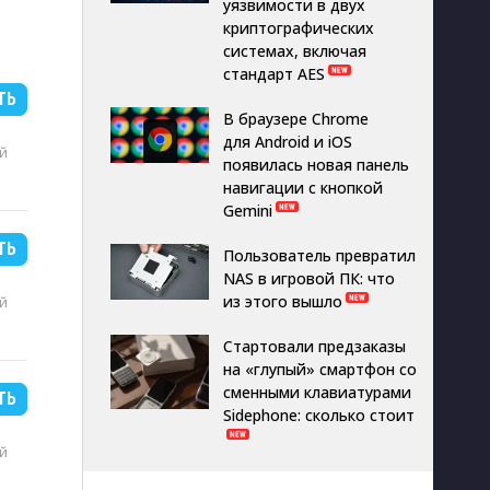
уязвимости в двух
криптографических
системах, включая
стандарт AES
ТЬ
В браузере Chrome
B
для Android и iOS
й
появилась новая панель
навигации с кнопкой
Gemini
ТЬ
Пользователь превратил
NAS в игровой ПК: что
B
из этого вышло
й
Стартовали предзаказы
на «глупый» смартфон со
сменными клавиатурами
ТЬ
Sidephone: сколько стоит
B
й