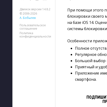
Движок версии 14.8.2
При помощи этого п
© 2006-2026
блокировки своего м
А. Бобылев
на базе iOS 14. Оце
Пользовательское
системы блокировки
соглашение
Политика
конфиденциальности
Особенности прилож
Полное отсутств
Регулярное обн
Большой выбор 
Приятный и удоб
Приложение име
смартфона.
ПОДПИШИТ
П