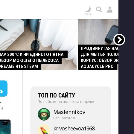
ПРОДВИНУТАЯ НАСАДКА
ПАР 200°C И НИ ЕДИНОГО ПЯТНА:
ДЛЯ МЫТЬЯ ПОЛОВ И СТ
ОБЗОР МОЮЩЕГО ПЫЛЕСОСА
КОРПУС: ОБЗОР DREAME Z
DREAME H16 STEAM
AQUACYCLE PRO
СЕ
ТОП ПО САЙТУ
По лайкам на постах за неделю
+
ии
Maslennikov
Пользователь
krivosheevoa1968