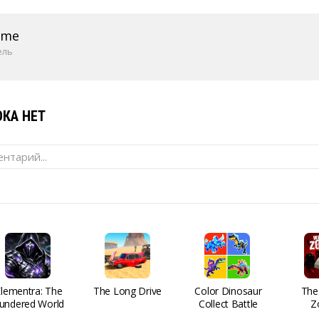
ame
ель
КА НЕТ
нтарий...
Elementra: The
The Long Drive
Color Dinosaur
The
undered World
Collect Battle
Z