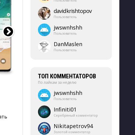
Пользователь
davidkrishtopov
Пользователь
jwswnhshh
Пользователь
DanMaslen
Пользователь
ТОП КОММЕНТАТОРОВ
По лайкам за неделю
jwswnhshh
Пользователь
Infiniti01
Серебряный комментатор
ать
Nikitapetrov94
Золотой комментатор