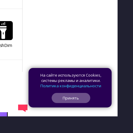
ashDim
Day Counter –
App Lock
Dazzify Fi
Cчетчик дней
На сайте используются Cookies,
системы рекламы и аналитики.
Политика конфиденциальности
Принять