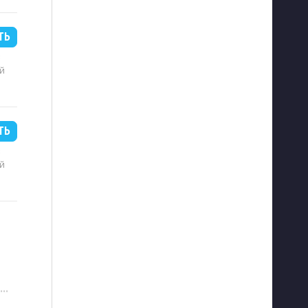
ТЬ
B
й
ТЬ
B
й
···