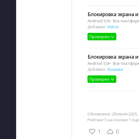
Блокировка экрана и
Android 5.0+
Все платфо
Добавил:
Velcro
Проверен
Блокировка экрана и
Android 5.0+
Все платфо
Добавил:
Xiuaaaa
Проверен
Обновлено:
28 июля 2025, 
Рейтинг 5 на основе 1 оц
1
0