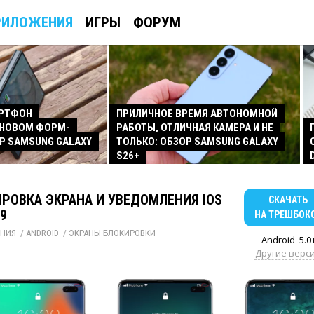
РИЛОЖЕНИЯ
ИГРЫ
ФОРУМ
АРТФОН
ПРИЛИЧНОЕ ВРЕМЯ АВТОНОМНОЙ
 НОВОМ ФОРМ-
РАБОТЫ, ОТЛИЧНАЯ КАМЕРА И НЕ
Р SAMSUNG GALAXY
ТОЛЬКО: ОБЗОР SAMSUNG GALAXY
S26+
РОВКА ЭКРАНА И УВЕДОМЛЕНИЯ IOS
СКАЧАТЬ
.9
НА ТРЕШБОК
НИЯ
/ 
ANDROID
/ 
ЭКРАНЫ БЛОКИРОВКИ
Android
5.0
Другие верс