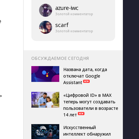
azure-​iwc
Золотой комментатор
e
scarf
Золотой комментатор
ОБСУЖДАЕМОЕ СЕГОДНЯ
Названа дата, когда
отключат Google
Assistant
ь
«Цифровой ID» в MAX
теперь могут создавать
пользователи в возрасте
14 лет
Искусственный
интеллект обнаружил