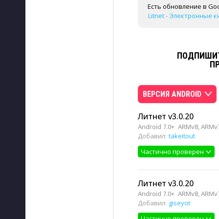
Есть обновление в Goo
Litnet - Электронные кн
ПОДПИШИТ
П
ВЕРСИЯ ANDROID
Литнет v3.0.20
Android 7.0+
ARMv8, ARMv7
Добавил:
takeitout
Частично проверен
Литнет v3.0.20
Android 7.0+
ARMv8, ARMv7
Добавил:
giseyot
Частично проверен