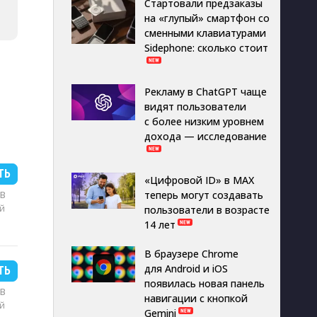
Стартовали предзаказы
на «глупый» смартфон со
сменными клавиатурами
Sidephone: сколько стоит
Рекламу в ChatGPT чаще
видят пользователи
с более низким уровнем
дохода — исследование
ТЬ
«Цифровой ID» в MAX
MB
теперь могут создавать
й
пользователи в возрасте
14 лет
В браузере Chrome
для Android и iOS
ТЬ
появилась новая панель
MB
навигации с кнопкой
й
Gemini