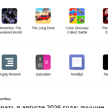
Elementra: The
The Long Drive
Color Dinosaur
The
undered World
Collect Battle
Z
rgzly Revived
Qalculate!
NotallyX
Fl
lumbus
рать в августе 2026 года: лучшие