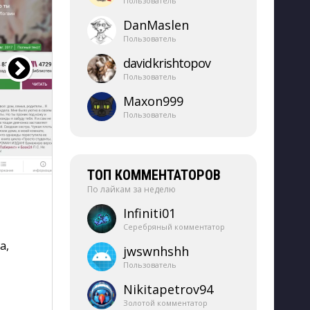
Пользователь
DanMaslen
Пользователь
davidkrishtopov
Пользователь
Maxon999
Пользователь
ТОП КОММЕНТАТОРОВ
По лайкам за неделю
Infiniti01
Серебряный комментатор
, 
jwswnhshh
Пользователь
Nikitapetrov94
Золотой комментатор