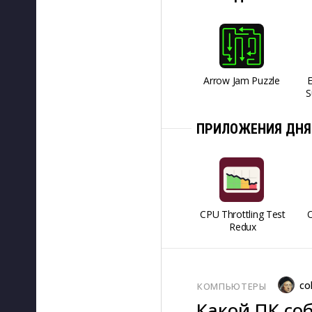
Arrow Jam Puzzle
S
ПРИЛОЖЕНИЯ ДНЯ
CPU Throttling Test
O
Redux
co
КОМПЬЮТЕРЫ
Какой ПК соб