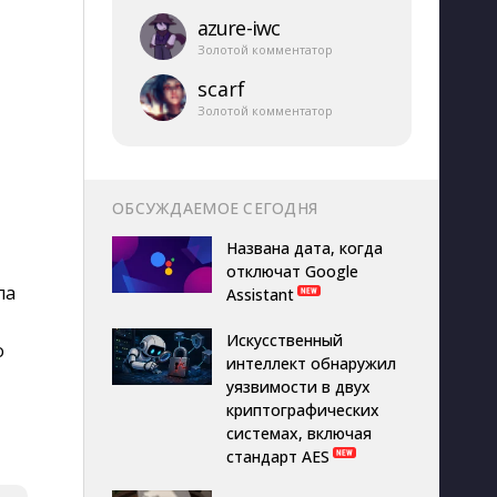
azure-​iwc
Золотой комментатор
scarf
Золотой комментатор
ОБСУЖДАЕМОЕ СЕГОДНЯ
Названа дата, когда
отключат Google
ла
Assistant
Искусственный
о
интеллект обнаружил
уязвимости в двух
криптографических
системах, включая
стандарт AES