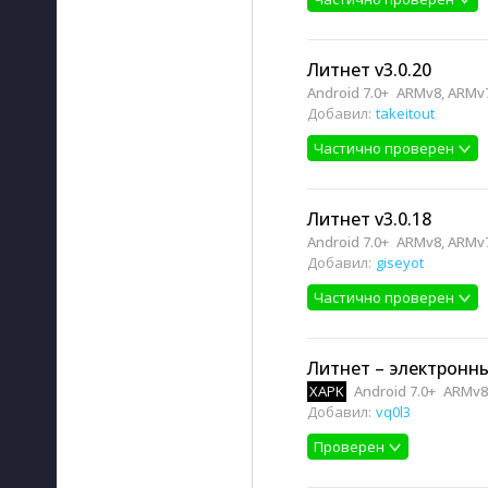
Литнет v3.0.20
Android 7.0+
ARMv8, ARMv7
Добавил:
takeitout
Частично проверен
Литнет v3.0.18
Android 7.0+
ARMv8, ARMv7
Добавил:
giseyot
Частично проверен
Литнет – электронны
XAPK
Android 7.0+
ARMv8,
Добавил:
vq0l3
Проверен