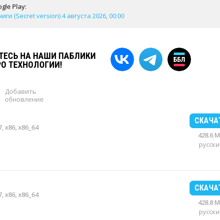
gle Play:
иги (Secret version) 4 августа 2026, 00:00
ЕСЬ НА НАШИ ПАБЛИКИ
РО ТЕХНОЛОГИИ!
Добавить
обновление
СКАЧА
, x86, x86_64
428.6 
русски
СКАЧА
, x86, x86_64
428.8 
русски