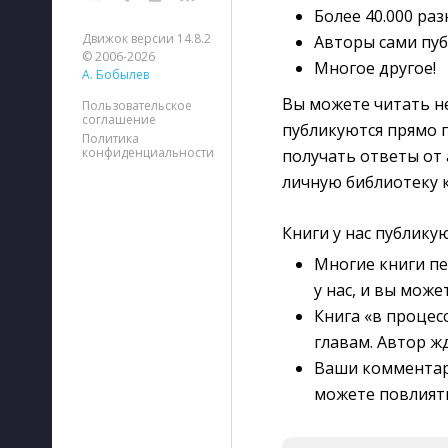
Более 40.000 ра
Движок версии 14.8.2
Авторы сами пуб
© 2006-2026
Многое другое!
А. Бобылев
Вы можете читать не
Пользовательское
соглашение
публикуются прямо п
Политика
конфиденциальности
получать ответы от
личную библиотеку к
Книги у нас публику
Многие книги пе
у нас, и вы може
Книга «в процес
главам. Автор ж
Ваши комментари
можете повлият