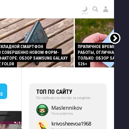
СКЛАДНОЙ СМАРТФОН
ПРИЛИЧНОЕ ВРЕМЯ АВТО
В СОВЕРШЕННО НОВОМ ФОРМ-
РАБОТЫ, ОТЛИЧНАЯ КАМЕР
ФАКТОРЕ: ОБЗОР SAMSUNG GALAXY
ТОЛЬКО: ОБЗОР SAMSUNG
Z FOLD8
S26+
ТОП ПО САЙТУ
СЕ
По лайкам на постах за неделю
Maslennikov
Пользователь
krivosheevoa1968