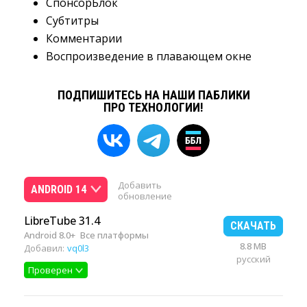
СпонсорБлок
Субтитры
Комментарии
Воспроизведение в плавающем окне
ПОДПИШИТЕСЬ НА НАШИ ПАБЛИКИ
ПРО ТЕХНОЛОГИИ!
Добавить
ANDROID 14
обновление
LibreTube 31.4
СКАЧАТЬ
Android 8.0+
Все платформы
8.8 MB
Добавил:
vq0l3
русский
Проверен