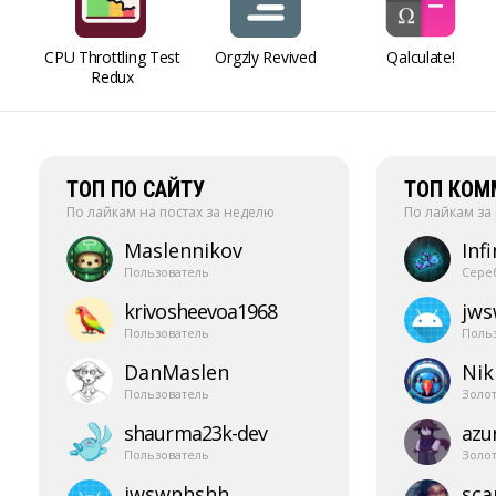
CPU Throttling Test
Orgzly Revived
Qalculate!
Redux
ТОП ПО САЙТУ
ТОП КОМ
По лайкам на постах за неделю
По лайкам за
Maslennikov
Infi
Пользователь
Сере
krivosheevoa1968
jw
Пользователь
Поль
DanMaslen
Nik
Пользователь
Золо
shaurma23k-​dev
azur
Пользователь
Золо
jwswnhshh
sca