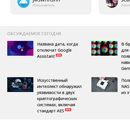
Пользователь
Золо
ОБСУЖДАЕМОЕ СЕГОДНЯ
Названа дата, когда
В б
отключат Google
для 
Assistant
поя
нав
Gemi
Искусственный
Пол
интеллект обнаружил
NAS 
уязвимости в двух
из 
криптографических
системах, включая
стандарт AES