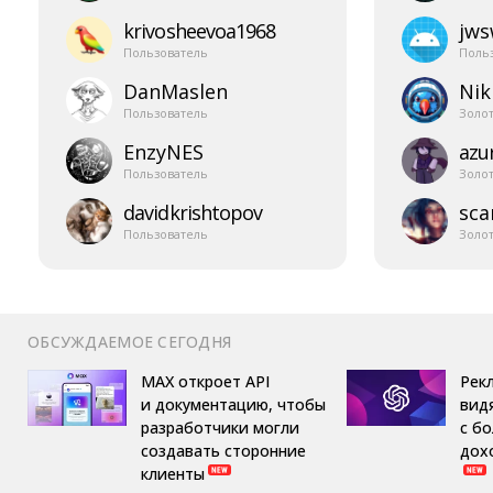
krivosheevoa1968
jw
Пользователь
Поль
DanMaslen
Nik
Пользователь
Золо
EnzyNES
azur
Пользователь
Золо
davidkrishtopov
sca
Пользователь
Золо
ОБСУЖДАЕМОЕ СЕГОДНЯ
MAX откроет API
Рек
и документацию, чтобы
вид
разработчики могли
с б
создавать сторонние
дох
клиенты