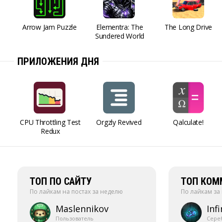
Arrow Jam Puzzle
Elementra: The
The Long Drive
Sundered World
ПРИЛОЖЕНИЯ ДНЯ
CPU Throttling Test
Orgzly Revived
Qalculate!
Redux
ТОП ПО САЙТУ
ТОП КОМ
По лайкам на постах за неделю
По лайкам за
Maslennikov
Infi
Пользователь
Сере