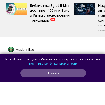
Библиотека Egret II Mini
Иск
достигнет 100 игр: Taito
инт
и Famitsu анонсировали
уяз
трансляцию
кри
сис
ста
Maslennikov
Сборная России выиграла 7 золотых
На сайте используются Cookies, системы рекламы и аналитики.
медалей из 8 на Международной
Политика конфиденциальности
олимпиаде по ИИ
Принять