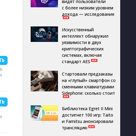
видят пользователи
с более низким уровнем
дохода — исследование
Искусственный
интеллект обнаружил
уязвимости в двух
криптографических
системах, включая
ТЬ
стандарт AES
MB
Стартовали предзаказы
й
на «глупый» смартфон со
сменными клавиатурами
Sidephone: сколько стоит
ТЬ
Библиотека Egret II Mini
достигнет 100 игр: Taito
й
и Famitsu анонсировали
трансляцию