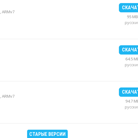
СКАЧА
, ARMv7
95 MB
русски
СКАЧА
64.5 M
русски
СКАЧА
, ARMv7
94.7 M
русски
СТАРЫЕ ВЕРСИИ