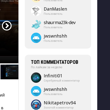
Пользователь
DanMaslen
Пользователь
shaurma23k-​dev
Пользователь
jwswnhshh
Пользователь
ТОП КОММЕНТАТОРОВ
По лайкам за неделю
Infiniti01
Серебряный комментатор
jwswnhshh
Пользователь
кий
Nikitapetrov94
 в
Золотой комментатор