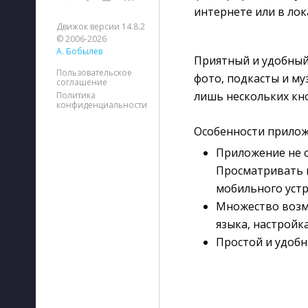
интернете или в ло
Движок версии 14.8.2
© 2006-2026
А. Бобылев
Приятный и удобный
Пользовательское
фото, подкасты и му
соглашение
лишь нескольких кн
Политика
конфиденциальности
Особенности прилож
Приложение не с
Просматривать в
мобильного устр
Множество возмо
языка, настройка
Простой и удобн