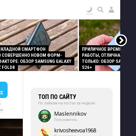
СКЛАДНОЙ СМАРТФОН
ПРИЛИЧНОЕ ВРЕМЯ АВТО
В СОВЕРШЕННО НОВОМ ФОРМ-
РАБОТЫ, ОТЛИЧНАЯ КАМЕР
ФАКТОРЕ: ОБЗОР SAMSUNG GALAXY
ТОЛЬКО: ОБЗОР SAMSUNG
Z FOLD8
S26+
СЕ
ТОП ПО САЙТУ
По лайкам на постах за неделю
+
ии
Maslennikov
Пользователь
krivosheevoa1968