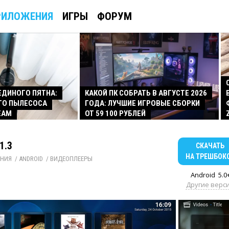
РИЛОЖЕНИЯ
ИГРЫ
ФОРУМ
 ЕДИНОГО ПЯТНА:
КАКОЙ ПК СОБРАТЬ В АВГУСТЕ 2026
ГО ПЫЛЕСОСА
ГОДА: ЛУЧШИЕ ИГРОВЫЕ СБОРКИ
EAM
ОТ 59 100 РУБЛЕЙ
1.3
СКАЧАТЬ
НА ТРЕШБОК
НИЯ
/ 
ANDROID
/ 
ВИДЕОПЛЕЕРЫ
Android
5.0
Другие верс