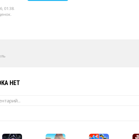
6, 01:38
.
ценок.
ель
КА НЕТ
нтарий...