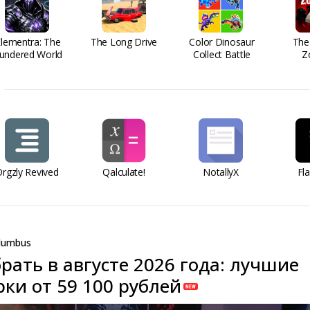
Elementra: The
The Long Drive
Color Dinosaur
The
undered World
Collect Battle
Z
rgzly Revived
Qalculate!
NotallyX
Fl
lumbus
рать в августе 2026 года: лучшие
ки от 59 100 рублей