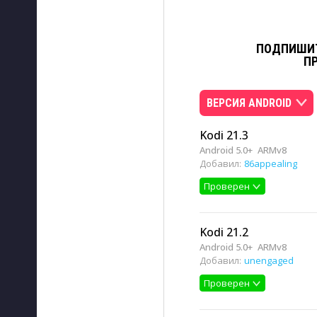
ПОДПИШИТ
П
ВЕРСИЯ ANDROID
Kodi 21.3
Android 5.0+
ARMv8
Добавил:
86appealing
Проверен
Kodi 21.2
Android 5.0+
ARMv8
Добавил:
unengaged
Проверен