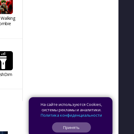
 Walking
REMATCH HOCKEY
Я голубь
People H
ombie
26
Playgro
ashDim
Day Counter –
App Lock
Dazzify Fi
Cчетчик дней
На сайте используются Cookies,
системы рекламы и аналитики.
Политика конфиденциальности
Принять