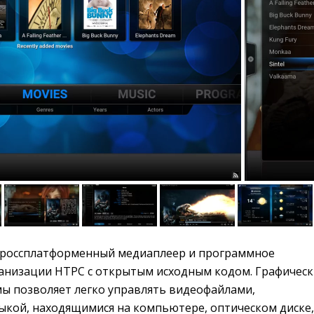
россплатформенный медиаплеер и программное 
ганизации HTPC с открытым исходным кодом. Графичес
ы позволяет легко управлять видеофайлами,
ыкой, находящимися на компьютере, оптическом диске,