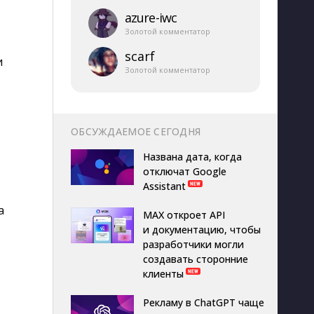
azure-​iwc
Золотой комментатор
scarf
и
Золотой комментатор
ОБСУЖДАЕМОЕ СЕГОДНЯ
Названа дата, когда
отключат Google
Assistant
а
MAX откроет API
и документацию, чтобы
разработчики могли
создавать сторонние
клиенты
Рекламу в ChatGPT чаще