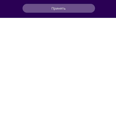
Принять
0
1
0
2 ч
ЧИТАТЬ ДАЛЕЕ
Svidetel
АВТОМОБИЛИ