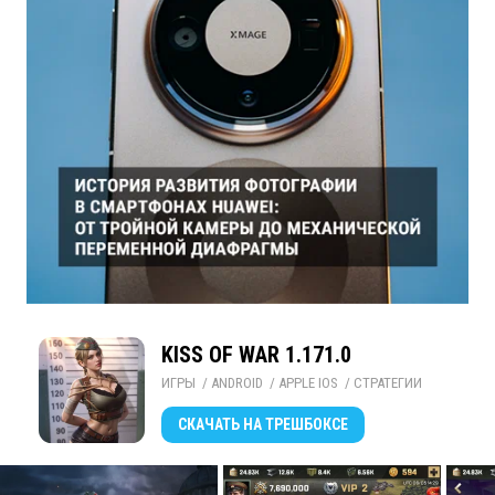
KISS OF WAR 1.171.0
ИГРЫ
/ 
ANDROID
/ 
APPLE IOS
/ 
СТРАТЕГИИ
СКАЧАТЬ
НА ТРЕШБОКСЕ