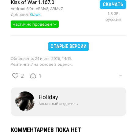
Kiss of War 1.167.0
СКАЧАТЬ
Android 6.0+
ARMv8, ARMv7
1.8 GB
Добавил:
Gawk
русский
Частично проверен
СТАРЫЕ ВЕРСИИ
Обновлено:
24 июня 2026, 14:15
.
Рейтинг 3.7 на основе 3 оценок.
2
1
···
Holiday
Алмазный издатель
КОММЕНТАРИЕВ ПОКА НЕТ