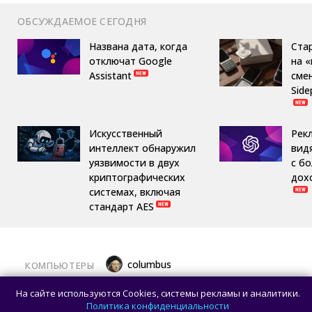
ОБСУЖДАЕМОЕ СЕГОДНЯ
Названа дата, когда
Ста
отключат Google
на 
Assistant
сме
Side
Искусственный
Рек
интеллект обнаружил
вид
уязвимости в двух
с б
криптографических
дох
системах, включая
стандарт AES
columbus
КОМПЬЮТЕРЫ
Какой ПК собрать в августе 2026 года:
На сайте используются Cookies, системы рекламы и аналитики.
лучшие игровые сборки от 59 100 рублей
Политика конфиденциальности