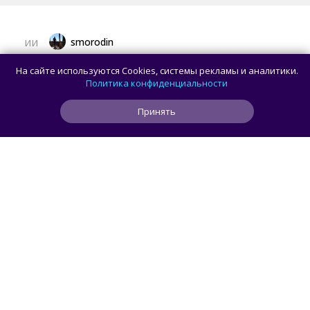
smorodin
ИИ
Искусственный интеллект обнаружил
На сайте используются Cookies, системы рекламы и аналитики.
уязвимости в двух криптографических
Политика конфиденциальности
системах, включая стандарт AES
Принять
0
0
0
36 мин
ЧИТАТЬ ДАЛЕЕ