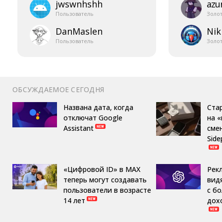
jwswnhshh
azur
Пользователь
Золо
DanMaslen
Nik
Пользователь
Золо
ОБСУЖДАЕМОЕ СЕГОДНЯ
Названа дата, когда
Ста
отключат Google
на 
Assistant
сме
Side
«Цифровой ID» в MAX
Рек
теперь могут создавать
вид
пользователи в возрасте
с б
14 лет
дох