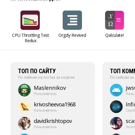
CPU Throttling Test
Orgzly Revived
Qalculate!
Redux
ТОП ПО САЙТУ
ТОП КОМ
По лайкам на постах за неделю
По лайкам за
Maslennikov
jw
Пользователь
Поль
krivosheevoa1968
Infi
Пользователь
Сере
davidkrishtopov
sca
Пользователь
Золо