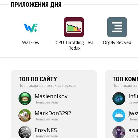
ПРИЛОЖЕНИЯ ДНЯ
WallFlow
CPU Throttling Test
Orgzly Revived
Redux
ТОП ПО САЙТУ
ТОП КОМ
По лайкам на постах за неделю
По лайкам за
Maslennikov
Infi
Пользователь
Сере
MarkDon3292
jw
Пользователь
Поль
EnzyNES
azur
Пользователь
Золо