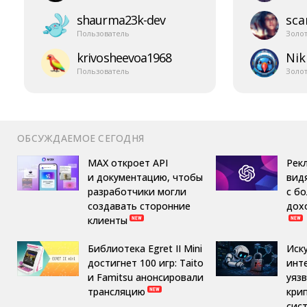
shaurma23k-​dev
sca
Пользователь
Золо
krivosheevoa1968
Nik
Пользователь
Золо
ОБСУЖДАЕМОЕ СЕГОДНЯ
MAX откроет API
Рек
и документацию, чтобы
вид
разработчики могли
с б
создавать сторонние
дох
клиенты
Библиотека Egret II Mini
Иск
достигнет 100 игр: Taito
инт
и Famitsu анонсировали
уяз
трансляцию
кри
сис