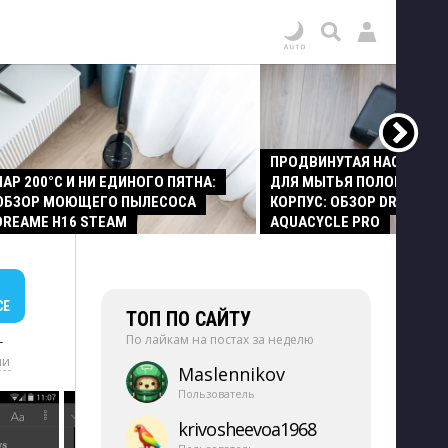
ПРОДВИНУТАЯ НАСАДКА
ПАР 200°C И НИ ЕДИНОГО ПЯТНА:
ДЛЯ МЫТЬЯ ПОЛОВ И СТ
ОБЗОР МОЮЩЕГО ПЫЛЕСОСА
КОРПУС: ОБЗОР DREAME Z
DREAME H16 STEAM
AQUACYCLE PRO
СЕ
ТОП ПО САЙТУ
По лайкам на постах за неделю
+
ии
Maslennikov
Пользователь
krivosheevoa1968