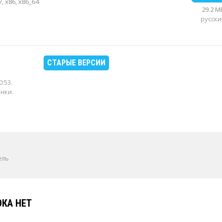
, x86, x86_64
29.2 M
русски
СТАРЫЕ ВЕРСИИ
0:53
.
енки.
ель
КА НЕТ