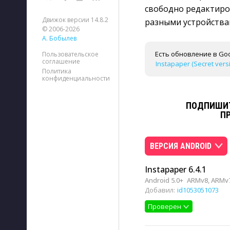
свободно редактиро
Движок версии 14.8.2
разными устройства
© 2006-2026
А. Бобылев
Есть обновление в Goo
Пользовательское
соглашение
Instapaper (Secret vers
Политика
конфиденциальности
ПОДПИШИТ
П
ВЕРСИЯ ANDROID
Instapaper 6.4.1
Android 5.0+
ARMv8, ARMv7
Добавил:
id1053051073
Проверен