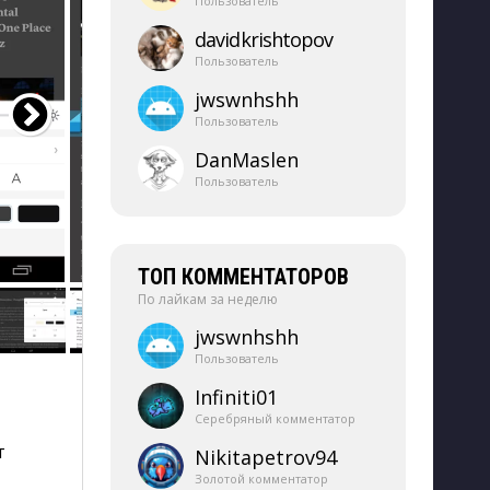
Пользователь
davidkrishtopov
Пользователь
jwswnhshh
Пользователь
DanMaslen
Пользователь
ТОП КОММЕНТАТОРОВ
По лайкам за неделю
jwswnhshh
Пользователь
Infiniti01
Серебряный комментатор
т
Nikitapetrov94
Золотой комментатор