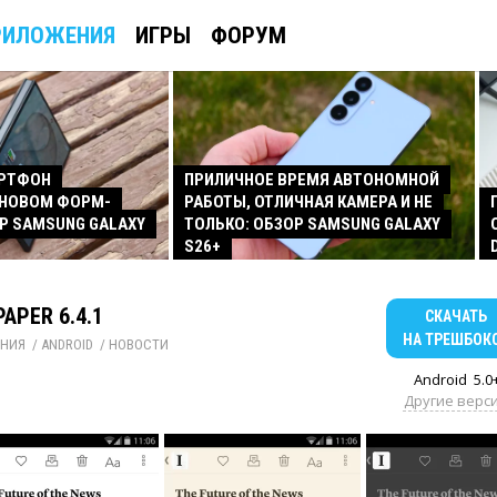
РИЛОЖЕНИЯ
ИГРЫ
ФОРУМ
АРТФОН
ПРИЛИЧНОЕ ВРЕМЯ АВТОНОМНОЙ
 НОВОМ ФОРМ-
РАБОТЫ, ОТЛИЧНАЯ КАМЕРА И НЕ
Р SAMSUNG GALAXY
ТОЛЬКО: ОБЗОР SAMSUNG GALAXY
S26+
PAPER 6.4.1
СКАЧАТЬ
НА ТРЕШБОК
НИЯ
/ 
ANDROID
/ 
НОВОСТИ
Android
5.0
Другие верс