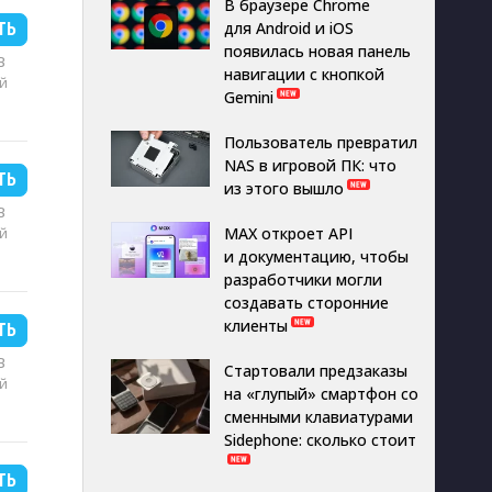
В браузере Chrome
для Android и iOS
ТЬ
появилась новая панель
B
навигации с кнопкой
й
Gemini
Пользователь превратил
NAS в игровой ПК: что
ТЬ
из этого вышло
B
й
MAX откроет API
и документацию, чтобы
разработчики могли
создавать сторонние
клиенты
ТЬ
B
Стартовали предзаказы
й
на «глупый» смартфон со
сменными клавиатурами
Sidephone: сколько стоит
ТЬ