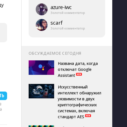
ду
azure-​iwc
Золотой комментатор
scarf
Золотой комментатор
ОБСУЖДАЕМОЕ СЕГОДНЯ
Названа дата, когда
отключат Google
Assistant
Искусственный
интеллект обнаружил
ТЬ
уязвимости в двух
B
криптографических
й
системах, включая
стандарт AES