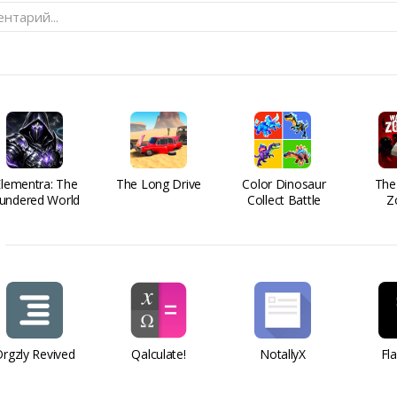
нтарий...
Elementra: The
The Long Drive
Color Dinosaur
The
undered World
Collect Battle
Z
rgzly Revived
Qalculate!
NotallyX
Fl