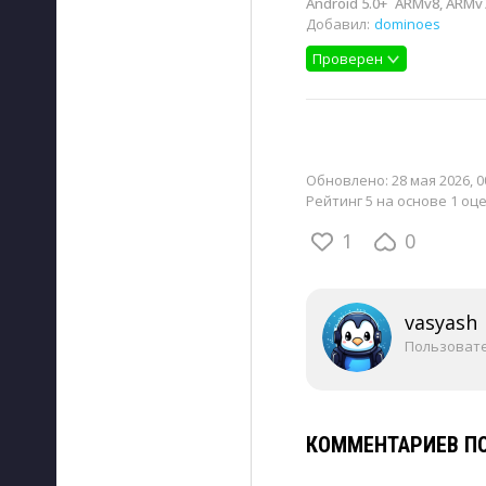
Android 5.0+
ARMv8, ARMv7
Добавил:
dominoes
Проверен
Обновлено:
28 мая 2026, 0
Рейтинг 5 на основе 1 оц
1
0
vasyash
Пользоват
КОММЕНТАРИЕВ ПО