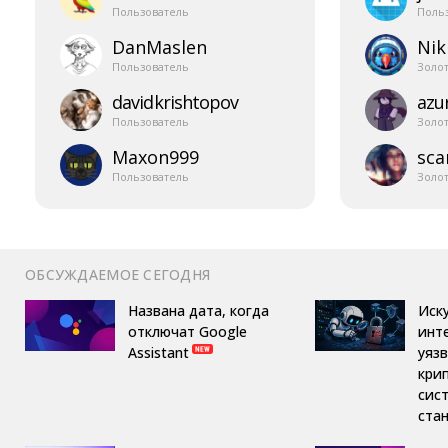
Пользователь
Поль
DanMaslen
Nik
Пользователь
Золо
davidkrishtopov
azur
Пользователь
Золо
Maxon999
sca
Пользователь
Золо
ОБСУЖДАЕМОЕ СЕГОДНЯ
Названа дата, когда
Иск
отключат Google
инт
Assistant
уяз
кри
сис
ста