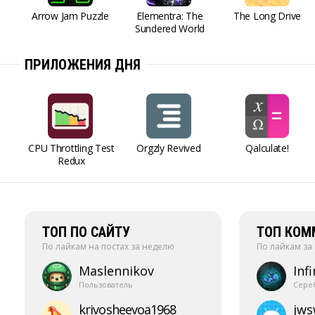
Arrow Jam Puzzle
Elementra: The
The Long Drive
Sundered World
ПРИЛОЖЕНИЯ ДНЯ
CPU Throttling Test
Orgzly Revived
Qalculate!
Redux
ТОП ПО САЙТУ
ТОП КОМ
По лайкам на постах за неделю
По лайкам за
Maslennikov
Infi
Пользователь
Сере
krivosheevoa1968
jw