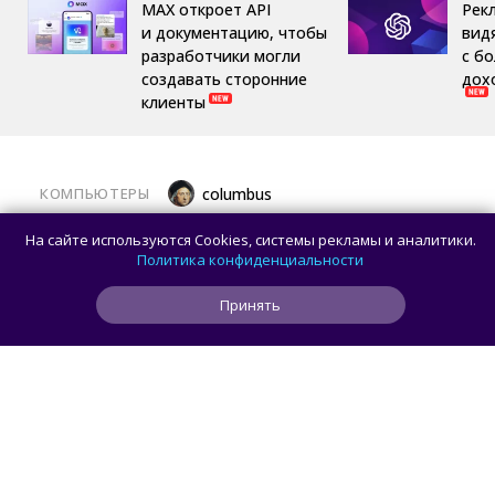
MAX откроет API
Рек
и документацию, чтобы
вид
разработчики могли
с б
создавать сторонние
дох
клиенты
КОМПЬЮТЕРЫ
columbus
Какой ПК собрать в августе 2026 года:
На сайте используются Cookies, системы рекламы и аналитики.
лучшие игровые сборки от 59 100 рублей
Политика конфиденциальности
Принять