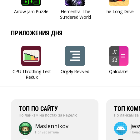
Arrow Jam Puzzle
Elementra: The
The Long Drive
Sundered World
ПРИЛОЖЕНИЯ ДНЯ
CPU Throttling Test
Orgzly Revived
Qalculate!
Redux
ТОП ПО САЙТУ
ТОП КОМ
По лайкам на постах за неделю
По лайкам за
Maslennikov
jw
Пользователь
Поль