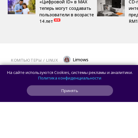
«Цифровой ID» в MAX
CD-
теперь могут создавать
инте
пользователи в возрасте
пре
14 лет
RM1
Limows
КОМПЬЮТЕРЫ
/ 
LINUX
Вышла библиотека Mesa 26.2.0: крупный
На сайте используются Cookies, системы рекламы и аналитики.
релиз с исправлениями для современных
Политика конфиденциальности
видеокарт на Linux
Принять