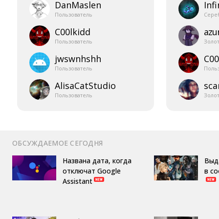
DanMaslen
Infi
Пользователь
Сере
C00lkidd
azur
Пользователь
Золо
jwswnhshh
C00
Пользователь
Поль
AlisaCatStudio
sca
Пользователь
Золо
ОБСУЖДАЕМОЕ СЕГОДНЯ
Названа дата, когда
Выд
отключат Google
в с
Assistant