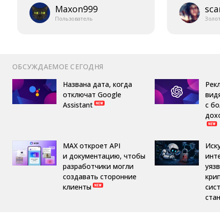
Maxon999
sca
Пользователь
Золо
ОБСУЖДАЕМОЕ СЕГОДНЯ
Названа дата, когда
Рек
отключат Google
вид
Assistant
с б
дох
MAX откроет API
Иск
и документацию, чтобы
инт
разработчики могли
уяз
создавать сторонние
кри
клиенты
сис
ста