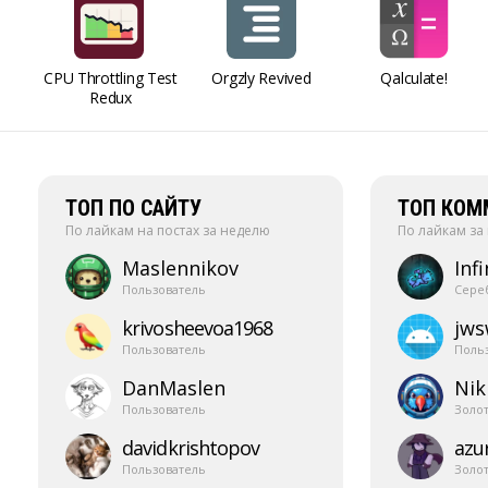
CPU Throttling Test
Orgzly Revived
Qalculate!
Redux
ТОП ПО САЙТУ
ТОП КОМ
По лайкам на постах за неделю
По лайкам за
Maslennikov
Infi
Пользователь
Сере
krivosheevoa1968
jw
Пользователь
Поль
DanMaslen
Nik
Пользователь
Золо
davidkrishtopov
azur
Пользователь
Золо