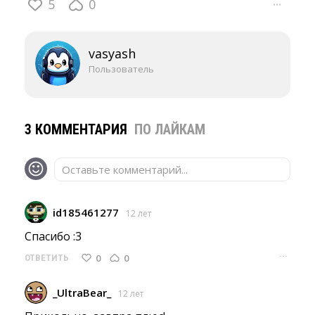
5
0
···
vasyash
Пользователь
3 КОММЕНТАРИЯ
ПО ЛАЙКАМ
Оставьте комментарий...
id185461277
12 лет
Спасибо :3 
···
0
0
ОТВЕТИТЬ
_UltraBear_
12 лет