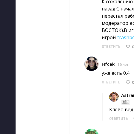
К сожалению 
назад.С нача
перестал раб
модератор во
ВОСТОК).В иг
игрой
trashbo
0
ОТВЕТИТЬ
Hfcek
16 лет
уже есть 0.4
0
ОТВЕТИТЬ
Astr
🇷🇺
Клево ведь
ОТВЕТИТЬ