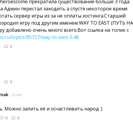
heroescome прекратила существование больше 3 года 
ла Админ перестал заходить а спустя некоторое время
отать сервер игры из за не оплаты хостинга.Старший
зродил игру под другим именем WAY TO EAST (ПУТЬ НА
ру добавлено очень много всего.Вот ссылка на топик с
x.ru/topics/85727/way-to-east-0.48
0
0
amak
16 лет
. Можно залить её и осчастливить народ :) 
0
0