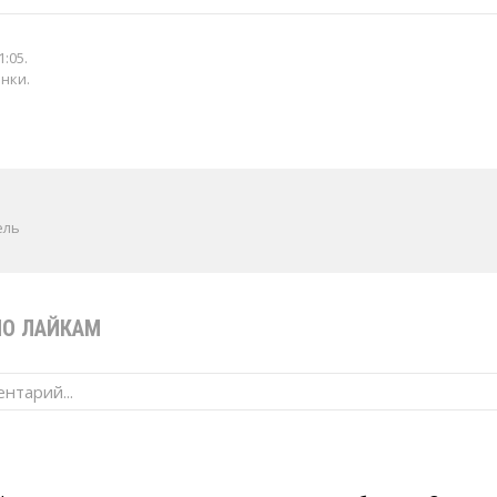
1:05
.
енки.
ель
ПО ЛАЙКАМ
нтарий...