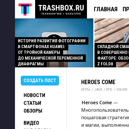
ГЛАВНАЯ
П
ИСТОРИЯ РАЗВИТИЯ ФОТОГРАФИИ
В СМАРТФОНАХ HUAWEI:
СКЛАДНОЙ СМ
ОТ ТРОЙНОЙ КАМЕРЫ
В СОВЕРШЕННО
ДО МЕХАНИЧЕСКОЙ ПЕРЕМЕННОЙ
ФАКТОРЕ: ОБЗО
ДИАФРАГМЫ
Z FOLD8
СОЗДАТЬ ПОСТ
HEROES COME
ИГРЫ
/ 
JAVA
/ 
RPG
/ 
ONLINE
НОВОСТИ
Heroes Come
— 
СТАТЬИ
Многопользователь
ОБЗОРЫ
пошаговая стратеги
ВИДЕО
и магии, выполненна