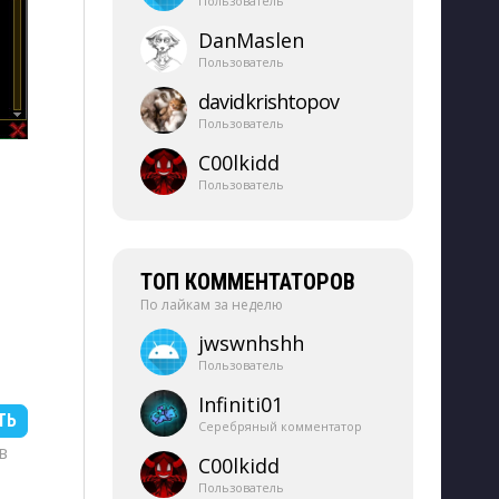
Пользователь
DanMaslen
Пользователь
davidkrishtopov
Пользователь
C00lkidd
Пользователь
ТОП КОММЕНТАТОРОВ
По лайкам за неделю
jwswnhshh
Пользователь
Infiniti01
ТЬ
Серебряный комментатор
KB
C00lkidd
Пользователь