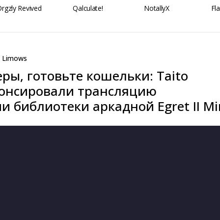
rgzly Revived
Qalculate!
NotallyX
Fl
Limows
ры, готовьте кошельки: Taito
нонсировали трансляцию
 библиотеки аркадной Egret II Mi