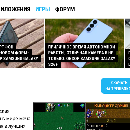
РИЛОЖЕНИЯ
ИГРЫ
ФОРУМ
АРТФОН
ПРИЛИЧНОЕ ВРЕМЯ АВТОНОМНОЙ
 НОВОМ ФОРМ-
РАБОТЫ, ОТЛИЧНАЯ КАМЕРА И НЕ
Р SAMSUNG GALAXY
ТОЛЬКО: ОБЗОР SAMSUNG GALAXY
S26+
СКАЧАТЬ
НА ТРЕШБОК
ская
я в мире меча
я в лучших