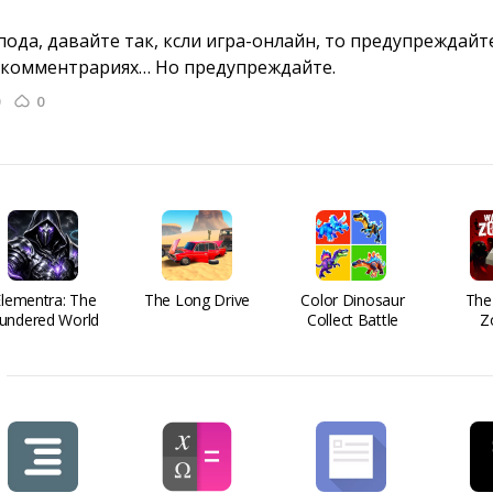
да, давайте так, ксли игра-онлайн, то предупреждайте
 комментрариях… Но предупреждайте.
0
Elementra: The
The Long Drive
Color Dinosaur
The
undered World
Collect Battle
Z