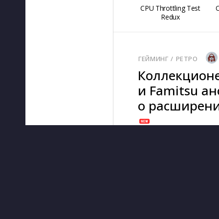
CPU Throttling Test
O
Redux
ГЕЙМИНГ
/ 
РЕТРО
Коллекционе
и Famitsu а
о расширении