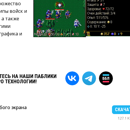
ножество
ипы войск и
 а также
угими
графика и
ЕСЬ НА НАШИ ПАБЛИКИ
РО ТЕХНОЛОГИИ!
бого экрана
СКАЧА
127.1 