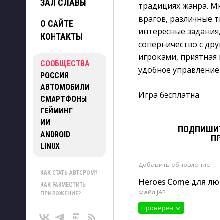
ЗАЛ СЛАВЫ
традициях жанра. М
врагов, различные т
О САЙТЕ
интересные задания,
КОНТАКТЫ
соперничество с др
игроками, приятная 
СООБЩЕСТВА
удобное управление
РОССИЯ
АВТОМОБИЛИ
Игра бесплатна
СМАРТФОНЫ
ГЕЙМИНГ
ИИ
ПОДПИШИТ
ANDROID
П
LINUX
Добавить
обновление
КАК СТАТЬ АВТОРОМ?
Heroes Come для лю
КАК РАЗМЕСТИТЬ
Файл JAR
ПРИЛОЖЕНИЕ?
Проверен