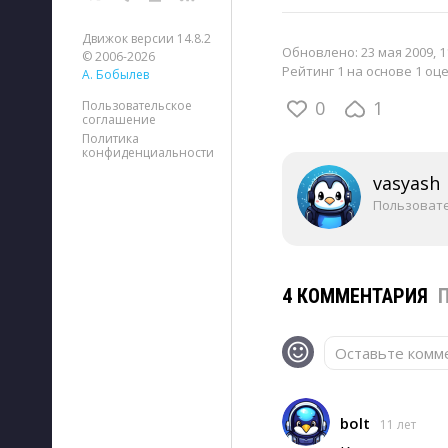
Движок версии 14.8.2
Обновлено:
23 мая 2009, 1
© 2006-2026
Рейтинг 1 на основе 1 оц
А. Бобылев
0
1
Пользовательское
соглашение
Политика
конфиденциальности
vasyash
Пользоват
4 КОММЕНТАРИЯ
Оставьте комме
bolt
11 лет