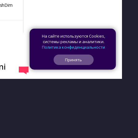
ashDim
Day Counter –
App Lock
Dazzify Fi
Cчетчик дней
На сайте используются Cookies,
системы рекламы и аналитики.
Политика конфиденциальности
Принять
ni