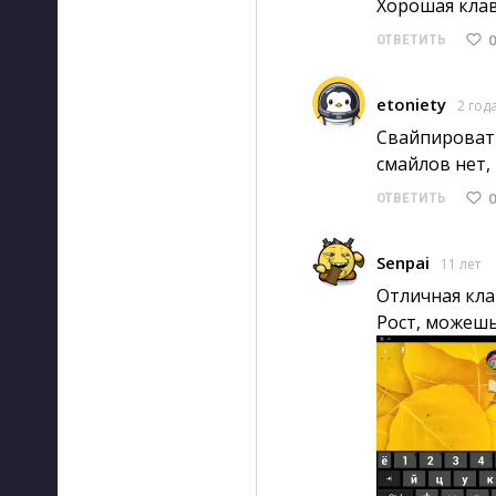
Хорошая клава)
0
ОТВЕТИТЬ
etoniety
2 год
Свайпировать
смайлов нет, 
0
ОТВЕТИТЬ
Senpai
11 лет
Отличная кла
Рост, можешь