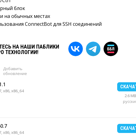
/Ctrl
рный блок
и на обычных местах
льзования ConnectBot для SSH соединений
ЕСЬ НА НАШИ ПАБЛИКИ
РО ТЕХНОЛОГИИ!
Добавить
обновление
1.1
СКАЧА
, x86, x86_64
2.6 M
русски
0.7
СКАЧА
, x86, x86_64