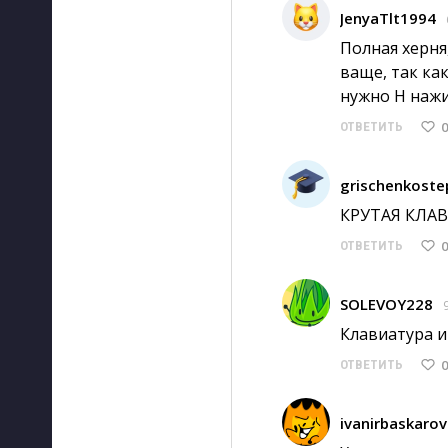
JenyaTlt1994
Полная херня
ваще, так ка
нужно H нажи
0
ОТВЕТИТЬ
grischenkoste
КРУТАЯ КЛАВ
0
ОТВЕТИТЬ
SOLEVOY228
Клавиатура и
0
ОТВЕТИТЬ
ivanirbaskarov