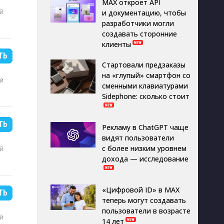
B
MAX откроет API
й
и документацию, чтобы
разработчики могли
создавать сторонние
клиенты
ТЬ
Стартовали предзаказы
B
на «глупый» смартфон со
й
сменными клавиатурами
Sidephone: сколько стоит
ТЬ
Рекламу в ChatGPT чаще
видят пользователи
B
с более низким уровнем
й
дохода — исследование
«Цифровой ID» в MAX
ТЬ
теперь могут создавать
B
пользователи в возрасте
й
14 лет