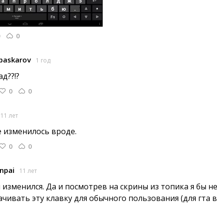
0
rbaskarov
1 год
д??!? 
0
0
11 лет
е изменилось вроде. 
0
0
npai
11 лет
 изменился. Да и посмотрев на скрины из топика я бы не
ачивать эту клавку для обычного пользования (для гта в