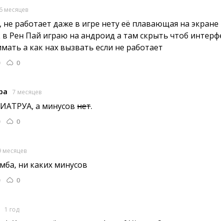
6 месяцев
, не работает даже в игре нету её плавающая на экране 
к в Рен Пай играю на андроид а там скрыть чтоб интерф
мать а как нах вызвать если не работает
0
pa
7 месяцев
ИАТРУА, 
а минусов
нет
.
0
9 месяцев
мба, ни каких минусов 
0
1 год