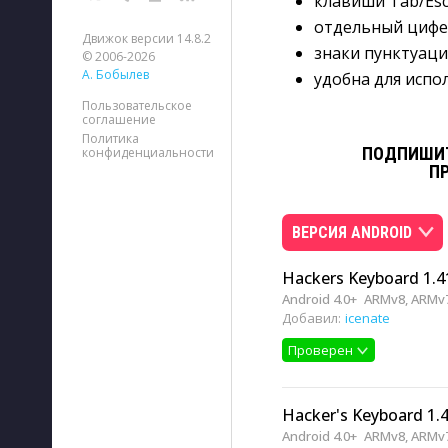
клавиши Tab/Esc
отдельный цифе
Движок версии 14.8.2
знаки пунктуаци
© 2006-2026
А. Бобылев
удобна для испо
Пользовательское
соглашение
Политика
ПОДПИШИТ
конфиденциальности
П
ВЕРСИЯ ANDROID
Hackers Keyboard 1.4
Android 4.0+
ARMv8, ARMv7
Добавил:
icenate
Проверен
Hacker's Keyboard 1.4
Android 4.0+
ARMv8, ARMv7