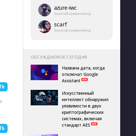
azure-​iwc
Золотой комментатор
scarf
Золотой комментатор
ОБСУЖДАЕМОЕ СЕГОДНЯ
Названа дата, когда
отключат Google
Assistant
ТЬ
Искусственный
B
интеллект обнаружил
й
уязвимости в двух
криптографических
системах, включая
стандарт AES
ТЬ