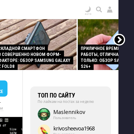
СКЛАДНОЙ СМАРТФОН
ПРИЛИЧНОЕ ВРЕМЯ АВТО
В СОВЕРШЕННО НОВОМ ФОРМ-
РАБОТЫ, ОТЛИЧНАЯ КАМЕР
ФАКТОРЕ: ОБЗОР SAMSUNG GALAXY
ТОЛЬКО: ОБЗОР SAMSUNG
Z FOLD8
S26+
СЕ
ТОП ПО САЙТУ
По лайкам на постах за неделю
+
ии
Maslennikov
Пользователь
krivosheevoa1968