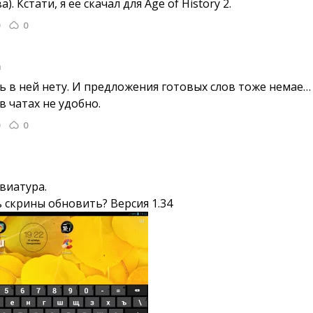
. Кстати, я её скачал для Age of History 2. 
0
а
 в ней нету. И предложения готовых слов тоже немае… 
в чатах не удобно.
0
виатура.
 скрины обновить? Версия 1.34