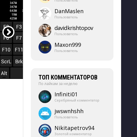
Пользователь
DanMaslen
Пользователь
davidkrishtopov
Пользователь
Maxon999
Пользователь
ТОП КОММЕНТАТОРОВ
По лайкам за неделю
Infiniti01
Серебряный комментатор
jwswnhshh
Пользователь
Nikitapetrov94
Золотой комментатор