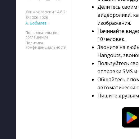
Делитесь своим 
Движок версии 14.8.2
видеоролики, ка
© 2006-2026
изображения.
А. Бобылев
Начинайте видео
Пользовательское
соглашение
10 человек.
Политика
Звоните на любы
конфиденциальности
Hangouts, звоно
Пользуйтесь сво
отправки SMS и 
Общайтесь с пом
автоматически 
Пишите друзьям 