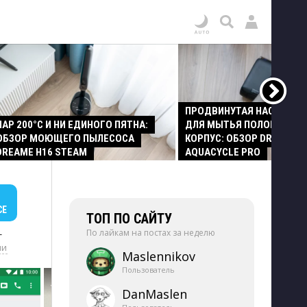
ПРОДВИНУТАЯ НАСАДКА
ПАР 200°C И НИ ЕДИНОГО ПЯТНА:
ДЛЯ МЫТЬЯ ПОЛОВ И СТ
ОБЗОР МОЮЩЕГО ПЫЛЕСОСА
КОРПУС: ОБЗОР DREAME Z
DREAME H16 STEAM
AQUACYCLE PRO
СЕ
ТОП ПО САЙТУ
По лайкам на постах за неделю
+
ии
Maslennikov
Пользователь
DanMaslen