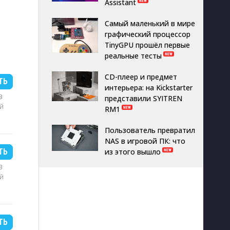
Assistant
Самый маленький в мире
графический процессор
TinyGPU прошёл первые
реальные тесты
CD-плеер и предмет
ТЬ
интерьера: на Kickstarter
B
представили SYITREN
й
RM1
Пользователь превратил
NAS в игровой ПК: что
ТЬ
из этого вышло
B
й
ТЬ