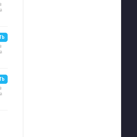
B
й
ТЬ
B
й
ТЬ
B
й