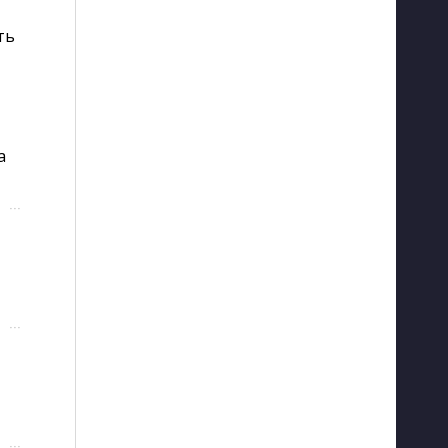
ть
 
···
···
···