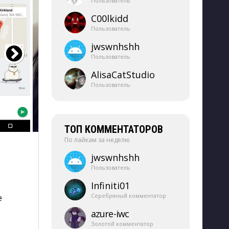
Пользователь
C00lkidd
Пользователь
jwswnhshh
Пользователь
AlisaCatStudio
Пользователь
ТОП КОММЕНТАТОРОВ
По лайкам за неделю
jwswnhshh
Пользователь
Infiniti01
Серебряный комментатор
е
azure-​iwc
Золотой комментатор