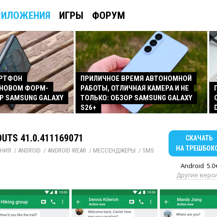
РИЛОЖЕНИЯ
ИГРЫ
ФОРУМ
АРТФОН
ПРИЛИЧНОЕ ВРЕМЯ АВТОНОМНОЙ
 НОВОМ ФОРМ-
РАБОТЫ, ОТЛИЧНАЯ КАМЕРА И НЕ
Р SAMSUNG GALAXY
ТОЛЬКО: ОБЗОР SAMSUNG GALAXY
S26+
UTS 41.0.411169071
СКАЧАТЬ
НА ТРЕШБОК
НИЯ
/ 
ANDROID
/ 
ANDROID WEAR
/ 
МЕССЕНДЖЕРЫ
/ 
SMS
Android
5.0
Другие верс