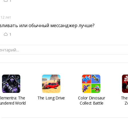
1
12 лет
вливать или обычный мессанджер лучше? 
1
нтарий...
Elementra: The
The Long Drive
Color Dinosaur
The
undered World
Collect Battle
Z