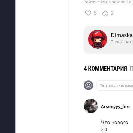
Рейтинг 3.9 на основе 7 о
5
2
Dimaska
Пользоват
4 КОММЕНТАРИЯ
Оставьте комме
Arsenyyy_fire
Что нового
2.0