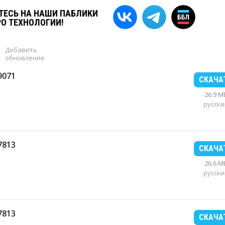
ЕСЬ НА НАШИ ПАБЛИКИ
РО ТЕХНОЛОГИИ!
Добавить
обновление
9071
СКАЧА
26.9 M
русски
7813
СКАЧА
26.6 M
русски
7813
СКАЧА