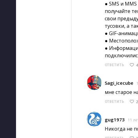
● SMS и MMS (
получайте те
свои предыд
тусовки, а т
● GIF-анимац
● Местополож
● Информация 
подключились
4
ОТВЕТИТЬ
Sagi_icecube
мне старое н
2
ОТВЕТИТЬ
gug1973
11 ле
Никогда не п