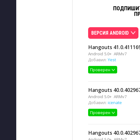
ПОДПИШИТ
П
ВЕРСИЯ ANDROID
Hangouts 41.0.41116
Android 5.0+
ARMv7
Добавил:
Yest
Проверен
Hangouts 40.0.40296
Android 5.0+
ARMv7
Добавил:
icenate
Проверен
Hangouts 40.0.40296
Android 5.0+
ARMv7