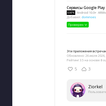
Сервисы Google Play 
XAPK
Android 10.0+
ARMv
Добавил:
dominoes
Проверен
Эти приложения встречаю
Обновлено:
26 июля 2026, 
Рейтинг 3.5 на основе 8 о
5
3
Ziorkel
Пользоват