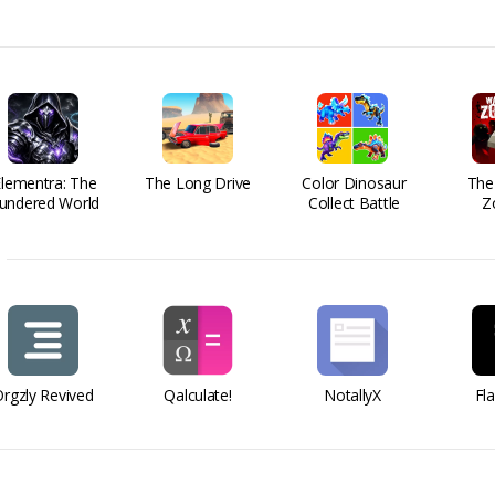
Elementra: The
The Long Drive
Color Dinosaur
The
undered World
Collect Battle
Z
rgzly Revived
Qalculate!
NotallyX
Fl