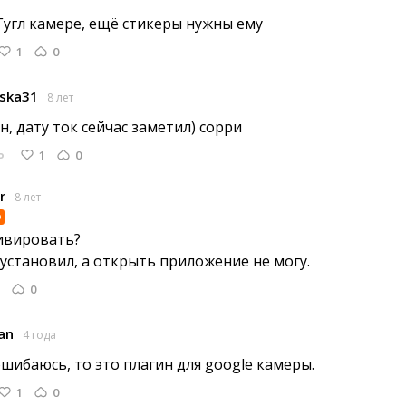
Гугл камере, ещё стикеры нужны ему 
1
0
ska31
8 лет
н, дату ток сейчас заметил) сорри 
1
0
Ь
r
8 лет
o
тивировать?
 установил, а открыть приложение не могу. 
0
an
4 года
ошибаюсь, то это плагин для google камеры. 
1
0