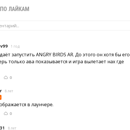
ПО ЛАЙКАМ
нтарий...
ov99
1 год
даёт запустить ANGRY BIRDS AR. До этого он хотя бы его 
перь только ава показывается и игра вылетает нах где
0
r
8 лет
o
ображается в лаунчере. 
0
31
8 лет