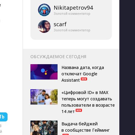
е
Nikitapetrov94
Золотой комментатор
ы
scarf
Золотой комментатор
ОБСУЖДАЕМОЕ СЕГОДНЯ
Названа дата, когда
отключат Google
Assistant
«Цифровой ID» в MAX
теперь могут создавать
пользователи в возрасте
14 лет
ТЬ
Выдача бейджей
B
в сообществе Гейминг
й