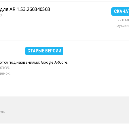
для AR 1.53.260340503
СКАЧА
7
22.8 M
русски
СТАРЫЕ ВЕРСИИ
тся под названиями: Google ARCore.
03:39
.
ценок.
ель