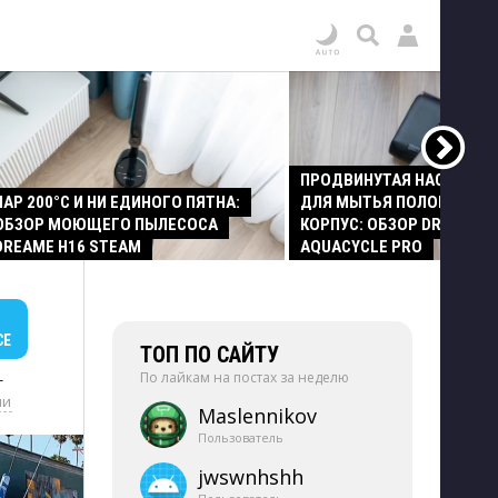
ПРОДВИНУТАЯ НАСАДКА
ПАР 200°C И НИ ЕДИНОГО ПЯТНА:
ДЛЯ МЫТЬЯ ПОЛОВ И СТ
ОБЗОР МОЮЩЕГО ПЫЛЕСОСА
КОРПУС: ОБЗОР DREAME Z
DREAME H16 STEAM
AQUACYCLE PRO
СЕ
ТОП ПО САЙТУ
По лайкам на постах за неделю
+
ии
Maslennikov
Пользователь
jwswnhshh