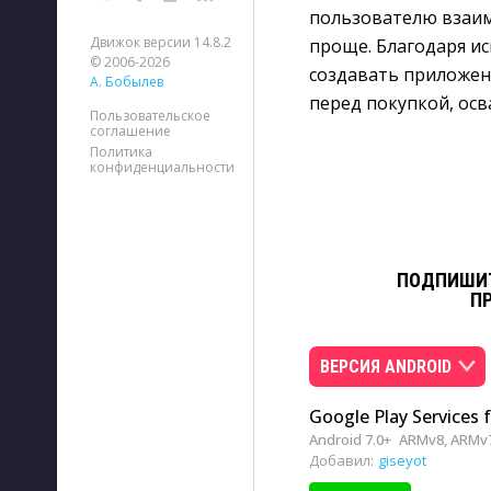
пользователю взаи
Движок версии 14.8.2
проще. Благодаря и
© 2006-2026
создавать приложен
А. Бобылев
перед покупкой, осв
Пользовательское
соглашение
Политика
конфиденциальности
ПОДПИШИТ
П
ВЕРСИЯ ANDROID
Google Play Services 
Android 7.0+
ARMv8, ARMv
Добавил:
giseyot