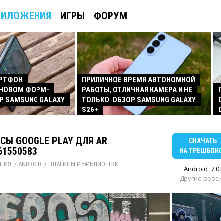
РИЛОЖЕНИЯ
ИГРЫ
ФОРУМ
АРТФОН
ПРИЛИЧНОЕ ВРЕМЯ АВТОНОМНОЙ
 НОВОМ ФОРМ-
РАБОТЫ, ОТЛИЧНАЯ КАМЕРА И НЕ
Р SAMSUNG GALAXY
ТОЛЬКО: ОБЗОР SAMSUNG GALAXY
S26+
СЫ GOOGLE PLAY ДЛЯ AR
СКАЧАТЬ
261550583
НА ТРЕШБОК
НИЯ
/ 
ANDROID
/ 
ПЛАГИНЫ И БИБЛИОТЕКИ
Android
7.0
Другие верс