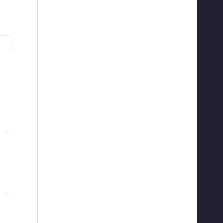
···
···