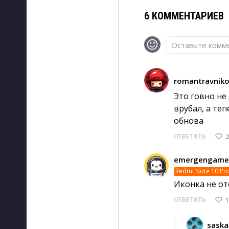
6 КОММЕНТАРИЕВ
Оставьте комме
romantravnik
Это говно не 
врубал, а те
обнова
2
ОТВЕТИТЬ
emergengame
Redmi Note 10 Pr
Иконка не от
1
ОТВЕТИТЬ
saska