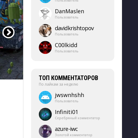
Пользователь
DanMaslen
Пользователь
davidkrishtopov
Пользователь
C00lkidd
Пользователь
ТОП КОММЕНТАТОРОВ
По лайкам за неделю
jwswnhshh
Пользователь
Infiniti01
Серебряный комментатор
azure-​iwc
Золотой комментатор