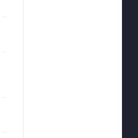
···
···
···
···