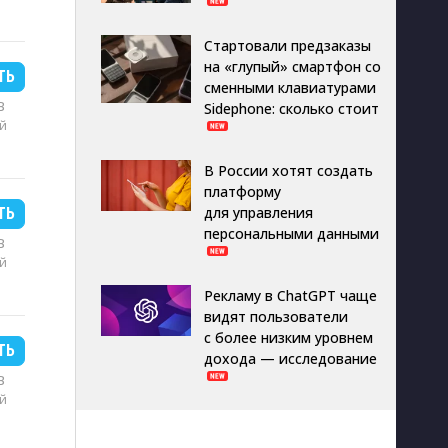
Стартовали предзаказы
на «глупый» смартфон со
ТЬ
сменными клавиатурами
B
Sidephone: сколько стоит
й
В России хотят создать
платформу
для управления
ТЬ
персональными данными
B
й
Рекламу в ChatGPT чаще
видят пользователи
с более низким уровнем
ТЬ
дохода — исследование
B
й