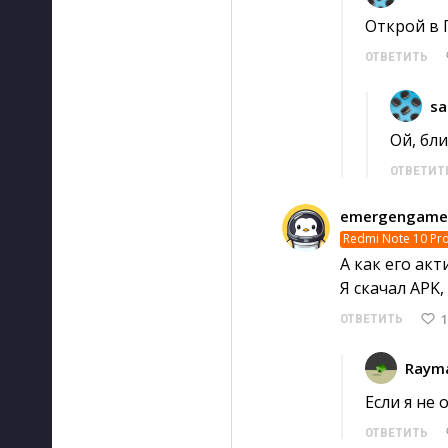
Открой в 
ОТВЕТИТЬ
sa
Ой, бли
ОТВЕТИТ
emergengame
Redmi Note 10 Pr
А как его ак
Я скачал APK,
1
ОТВЕТИТЬ
Raym
Если я не 
ОТВЕТИТЬ