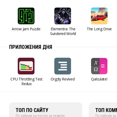
Arrow Jam Puzzle
Elementra: The
The Long Drive
Sundered World
ПРИЛОЖЕНИЯ ДНЯ
CPU Throttling Test
Orgzly Revived
Qalculate!
Redux
ТОП ПО САЙТУ
ТОП КОМ
По лайкам на постах за неделю
По лайкам за