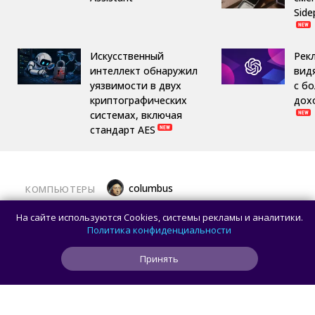
Side
Искусственный
Рек
интеллект обнаружил
вид
уязвимости в двух
с б
криптографических
дох
системах, включая
стандарт AES
columbus
КОМПЬЮТЕРЫ
Какой ПК собрать в августе 2026 года:
На сайте используются Cookies, системы рекламы и аналитики.
лучшие игровые сборки от 59 100 рублей
Политика конфиденциальности
Принять