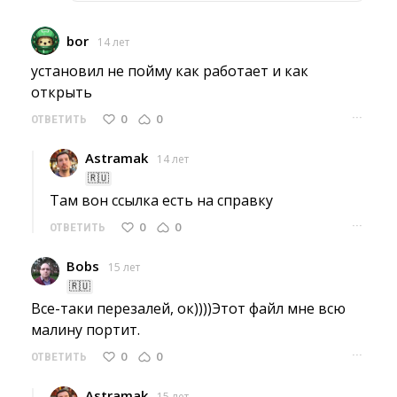
bor
14 лет
установил не пойму как работает и как 
открыть
···
0
0
ОТВЕТИТЬ
Astramak
14 лет
🇷🇺
Там вон ссылка есть на справку 
···
0
0
ОТВЕТИТЬ
Bobs
15 лет
🇷🇺
Все-таки перезалей, ок))))Этот файл мне всю 
малину портит.
···
0
0
ОТВЕТИТЬ
Astramak
15 лет