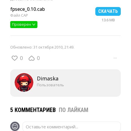
fpsece_0.10.cab
СКАЧАТЬ
Файл CAP
13.6 MB
Проверен
Обновлено:
31 октября 2010, 21:49
.
0
0
···
Dimaska
Пользователь
5 КОММЕНТАРИЕВ
ПО ЛАЙКАМ
Оставьте комментарий...