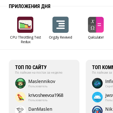
ПРИЛОЖЕНИЯ ДНЯ
CPU Throttling Test
Orgzly Revived
Qalculate!
Redux
ТОП ПО САЙТУ
ТОП КОМ
По лайкам на постах за неделю
По лайкам за
Maslennikov
Infi
Пользователь
Сере
krivosheevoa1968
jw
Пользователь
Поль
DanMaslen
Nik