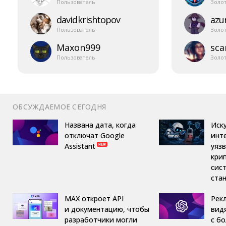
Пользователь
Золо
davidkrishtopov
azur
Пользователь
Золо
Maxon999
sca
Пользователь
Золо
ОБСУЖДАЕМОЕ СЕГОДНЯ
Названа дата, когда
Иск
отключат Google
инт
Assistant
уяз
кри
сис
ста
MAX откроет API
Рек
и документацию, чтобы
вид
разработчики могли
с б