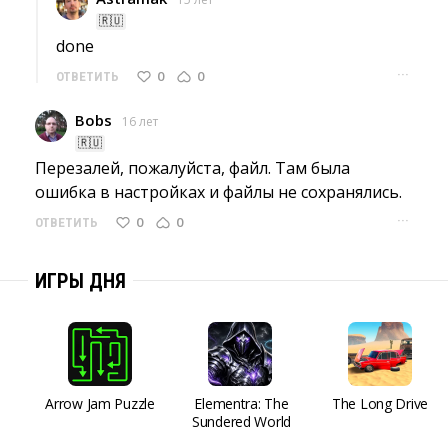
🇷🇺
done 
···
0
0
ОТВЕТИТЬ
Bobs
16 лет
🇷🇺
Перезалей, пожалуйста, файл. Там была 
ошибка в настройках и файлы не сохранялись.
···
0
0
ОТВЕТИТЬ
ИГРЫ ДНЯ
Arrow Jam Puzzle
Elementra: The
The Long Drive
Sundered World