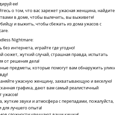
дируй ее!
ойтесь о том, что вас зарежет ужасная женщина, найдите
ствами в доме, чтобы вылечить, вы выживете!
убийцу и выжить, чтобы сбежать из дома ужасов с
are.
dless Nightmare:
 без интернета, играйте где угодно!
 сюжет, жуткий случай, страшная правда, испытать
я от решения дела!
чные предметы, которые помогут вам обнаружить улики
вду!
раняйте ужасную женщину, захватывающую и веселую!
сканная графика, дают вам самый реалистичный
 ужасов!
, жуткие звуки и атмосфера с перепадами, пожалуйста,
 для лучшего опыта!
мов сложности улучшают ваши кишки!