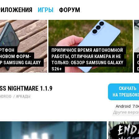
РИЛОЖЕНИЯ
ИГРЫ
ФОРУМ
АРТФОН
ПРИЛИЧНОЕ ВРЕМЯ АВТОНОМНОЙ
 НОВОМ ФОРМ-
РАБОТЫ, ОТЛИЧНАЯ КАМЕРА И НЕ
Р SAMSUNG GALAXY
ТОЛЬКО: ОБЗОР SAMSUNG GALAXY
S26+
SS NIGHTMARE 1.1.9
СКАЧАТЬ
НА ТРЕШБОК
NDROID
/ 
АРКАДЫ
Android
7.0
Другие верс