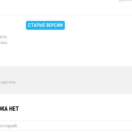
СТАРЫЕ ВЕРСИИ
8:50
.
енки.
издатель
КА НЕТ
нтарий...