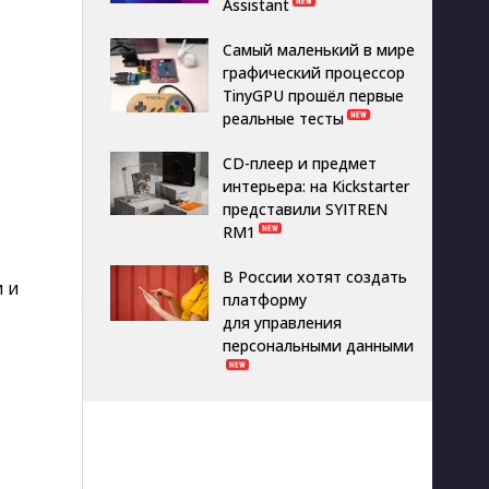
Assistant
Самый маленький в мире
графический процессор
TinyGPU прошёл первые
реальные тесты
CD-плеер и предмет
интерьера: на Kickstarter
представили SYITREN
RM1
В России хотят создать
 и
платформу
для управления
персональными данными