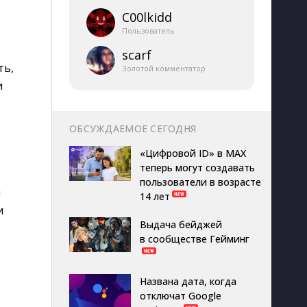
C00lkidd
Пользователь
scarf
ть,
Золотой комментатор
и
ОБСУЖДАЕМОЕ СЕГОДНЯ
«Цифровой ID» в MAX
теперь могут создавать
пользователи в возрасте
ы
14 лет
и
Выдача бейджей
в сообществе Гейминг
Названа дата, когда
отключат Google