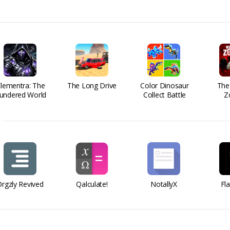
Elementra: The
The Long Drive
Color Dinosaur
The
undered World
Collect Battle
Z
rgzly Revived
Qalculate!
NotallyX
Fl