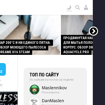
ПРОДВИНУТАЯ НАСАДКА
ПАР 200°C И НИ ЕДИНОГО ПЯТНА:
ДЛЯ МЫТЬЯ ПОЛОВ И СТ
ОБЗОР МОЮЩЕГО ПЫЛЕСОСА
КОРПУС: ОБЗОР DREAME Z
DREAME H16 STEAM
AQUACYCLE PRO
СЕ
ТОП ПО САЙТУ
По лайкам на постах за неделю
+
ии
Maslennikov
Пользователь
DanMaslen