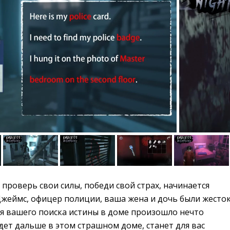
проверь свои силы, победи свой страх, начинается 
Джеймс, офицер полиции, ваша жена и дочь были жесто
мя вашего поиска истины в доме произошло нечто
удет дальше в этом страшном доме, станет для вас