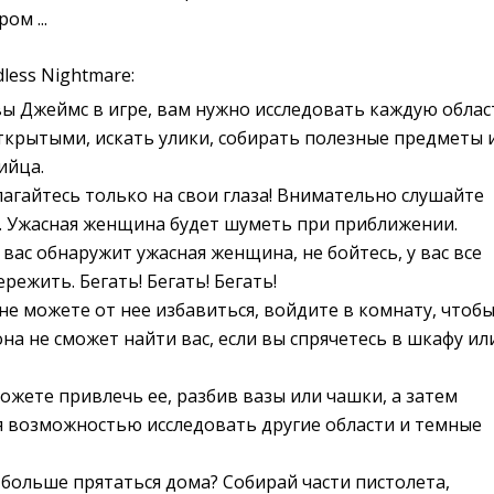
м ...
less Nightmare:
вы Джеймс в игре, вам нужно исследовать каждую облас
ткрытыми, искать улики, собирать полезные предметы 
ийца.
лагайтесь только на свои глаза! Внимательно слушайте
с. Ужасная женщина будет шуметь при приближении.
 вас обнаружит ужасная женщина, не бойтесь, у вас все
режить. Бегать! Бегать! Бегать!
 не можете от нее избавиться, войдите в комнату, чтоб
она не сможет найти вас, если вы спрячетесь в шкафу ил
ожете привлечь ее, разбив вазы или чашки, а затем
 возможностью исследовать другие области и темные
е больше прятаться дома? Собирай части пистолета,