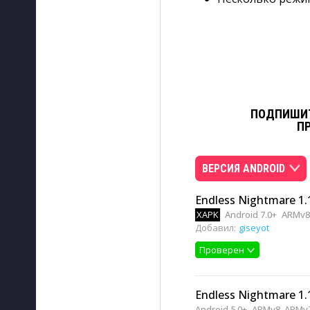
ПОДПИШИТ
П
ВЕРСИЯ ANDROID
Endless Nightmare 1.
XAPK
Android 7.0+
ARMv8
Добавил:
giseyot
Проверен
Endless Nightmare 1.
Android 5.0+
ARMv8, ARMv