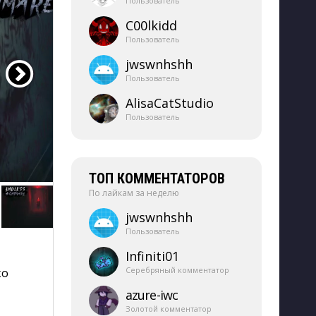
Пользователь
C00lkidd
Пользователь
jwswnhshh
Пользователь
AlisaCatStudio
Пользователь
ТОП КОММЕНТАТОРОВ
По лайкам за неделю
jwswnhshh
Пользователь
Infiniti01
Серебряный комментатор
ко
azure-​iwc
Золотой комментатор