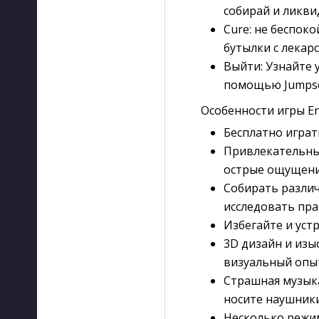
собирай и ликви
Cure: не беспок
бутылки с лекар
Выйти: Узнайте 
помощью Jumpsc
Особенности игры En
Бесплатно играть
Привлекательный
острые ощущени
Собирать разли
исследовать пра
Избегайте и уст
3D дизайн и изы
визуальный опыт
Страшная музыка
носите наушники
Несколько режи