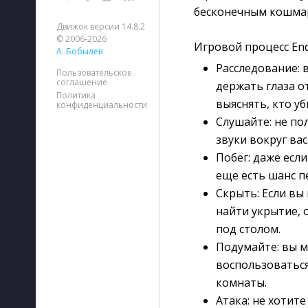
бесконечным кошмаро
Движок версии 14.8.2
© 2006-2026
Игровой процесс End
А. Бобылев
Расследование: 
Пользовательское
соглашение
держать глаза о
Политика
выяснять, кто уб
конфиденциальности
Слушайте: не по
звуки вокруг ва
Побег: даже если
еще есть шанс пе
Скрыть: Если вы
найти укрытие, 
под столом.
Подумайте: вы м
воспользоваться
комнаты.
Атака: не хотит