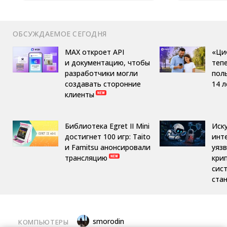
ОБСУЖДАЕМОЕ СЕГОДНЯ
MAX откроет API
«Ци
и документацию, чтобы
теп
разработчики могли
пол
создавать сторонние
14 л
клиенты
Библиотека Egret II Mini
Иск
достигнет 100 игр: Taito
инт
и Famitsu анонсировали
уяз
трансляцию
кри
сис
ста
smorodin
КОМПЬЮТЕРЫ