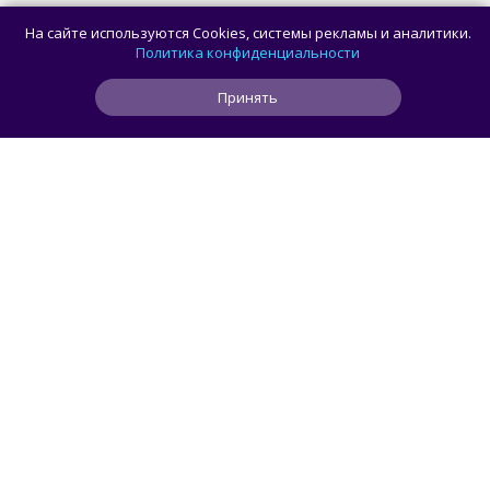
Половина корпусов для ПК имеют
На сайте используются Cookies, системы рекламы и аналитики.
значительные расхождения в реальных
Политика конфиденциальности
размерах и размерах на бумаге —
Принять
исследование Noctua
0
0
0
12 ч
ЧИТАТЬ ДАЛЕЕ