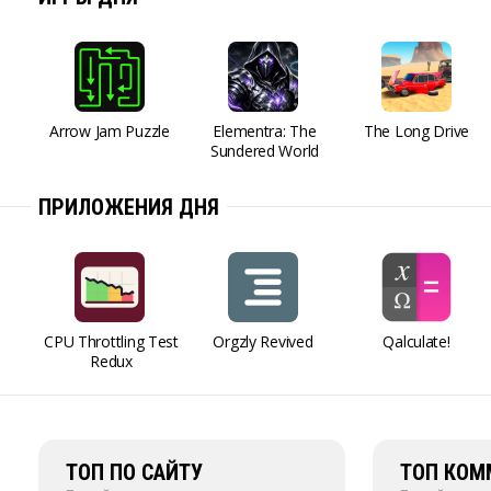
Arrow Jam Puzzle
Elementra: The
The Long Drive
Sundered World
ПРИЛОЖЕНИЯ ДНЯ
CPU Throttling Test
Orgzly Revived
Qalculate!
Redux
ТОП ПО САЙТУ
ТОП КОМ