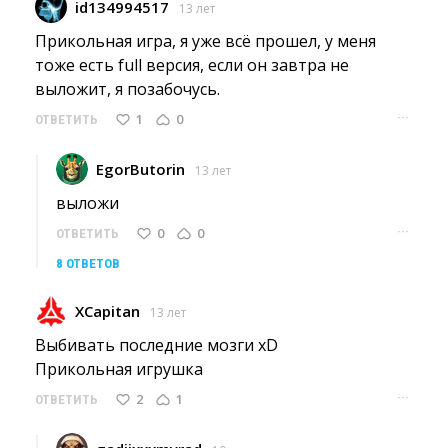
id134994517
13 лет
Прикольная игра, я уже всё прошел, у меня 
тоже есть full версия, если он завтра не
выложит, я позабочусь.
···
1
0
ОТВЕТИТЬ
EgorButorin
13 лет
выложи 
···
0
0
ОТВЕТИТЬ
8 ОТВЕТОВ
XCapitan
13 лет
Выбивать последние мозги xD
Прикольная игрушка 
···
2
1
ОТВЕТИТЬ