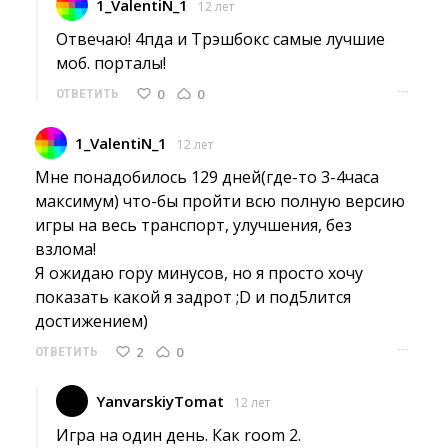
1_ValentiN_1
12 лет
Отвечаю! 4пда и Трэшбокс самые лучшие 
моб. порталы!
···
0
0
ОТВЕТИТЬ
1_ValentiN_1
12 лет
Мне понадобилось 129 дней(где-то 3-4часа 
максимум) что-бы пройти всю полную версию
игры на весь транспорт, улучшения, без
взлома!
Я ожидаю гору минусов, но я просто хочу 
показать какой я задрот ;D и под5лится
достижением)
···
2
0
ОТВЕТИТЬ
YanvarskiyTomat
12 лет
Игра на один день. Как room 2. 