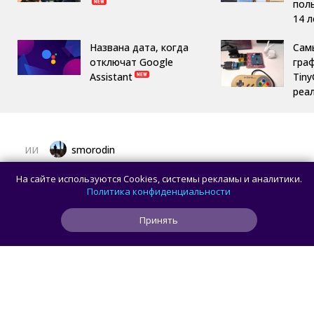
пол
14 л
Названа дата, когда
Сам
отключат Google
гра
Assistant
Tin
реа
smorodin
ИИ
Рекламу в ChatGPT чаще видят
На сайте используются Cookies, системы рекламы и аналитики.
пользователи с более низким уровнем
Политика конфиденциальности
дохода — исследование
Принять