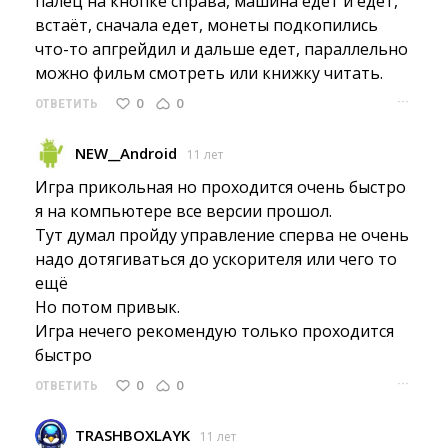
палец на кнопке справа, машина едет и едет,
встаёт, сначала едет, монеты подкопились
что-то апгрейдил и дальше едет, параллельно
можно фильм смотреть или книжку читать.
···
0
0
ОТВЕТИТЬ
NEW__Android
11 лет
Игра прикольная но проходится очень быстро 
я на компьютере все версии прошол.
Тут думал пройду управление сперва не очень 
надо дотягиваться до ускорителя или чего то
ещё
Но потом привык.
Игра нечего рекомендую только проходится 
быстро
···
0
0
ОТВЕТИТЬ
TRASHBOXLAYK
11 лет