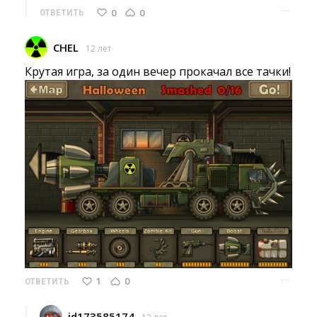
···
0
0
ОТВЕТИТЬ
CHEL
12 лет
Крутая игра, за один вечер прокачал все тачки!
···
1
0
ОТВЕТИТЬ
id173585174