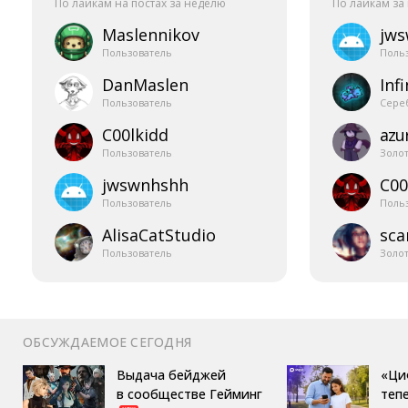
По лайкам на постах за неделю
По лайкам за
Maslennikov
jw
Пользователь
Поль
DanMaslen
Infi
Пользователь
Сере
C00lkidd
azur
Пользователь
Золо
jwswnhshh
C00
Пользователь
Поль
AlisaCatStudio
sca
Пользователь
Золо
ОБСУЖДАЕМОЕ СЕГОДНЯ
Выдача бейджей
«Ци
в сообществе Гейминг
теп