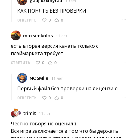
gadjixxxmyrad
10 лет
КАК ПОНЯТЬ БЕЗ ПРОВЕРКИ 
···
0
0
ОТВЕТИТЬ
maxsimkolos
11 лет
есть вторая версия качать только с 
плэймаркета требует
···
0
0
ОТВЕТИТЬ
NOSMile
11 лет
Первый файл без проверки на лицензию 
···
0
0
ОТВЕТИТЬ
trimit
11 лет
Честно говоря не оценил :( 
Вся игра заключается в том что бы держать 