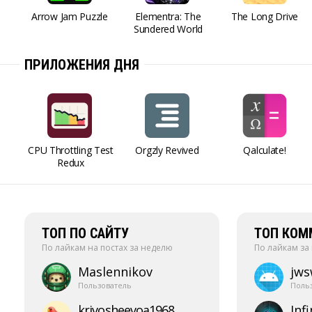
Arrow Jam Puzzle
Elementra: The
The Long Drive
Sundered World
ПРИЛОЖЕНИЯ ДНЯ
CPU Throttling Test
Orgzly Revived
Qalculate!
Redux
ТОП ПО САЙТУ
ТОП КОМ
По лайкам на постах за неделю
По лайкам за
Maslennikov
jw
Пользователь
Поль
krivosheevoa1968
Infi