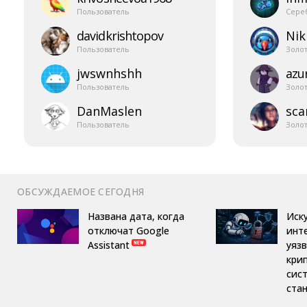
Пользователь
Сере
davidkrishtopov
Nik
Пользователь
Золо
jwswnhshh
azur
Пользователь
Золо
DanMaslen
sca
Пользователь
Золо
ОБСУЖДАЕМОЕ СЕГОДНЯ
Названа дата, когда
Иск
отключат Google
инт
Assistant
уяз
кри
сис
ста