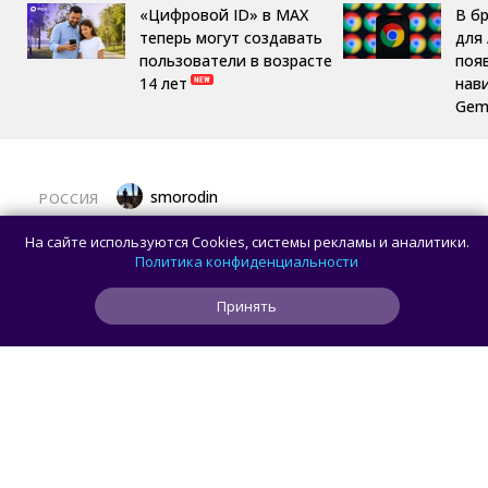
«Цифровой ID» в MAX
В б
теперь могут создавать
для 
пользователи в возрасте
поя
14 лет
нав
Gemi
smorodin
РОССИЯ
MAX откроет API и документацию, чтобы
На сайте используются Cookies, системы рекламы и аналитики.
разработчики могли создавать
Политика конфиденциальности
сторонние клиенты
Принять