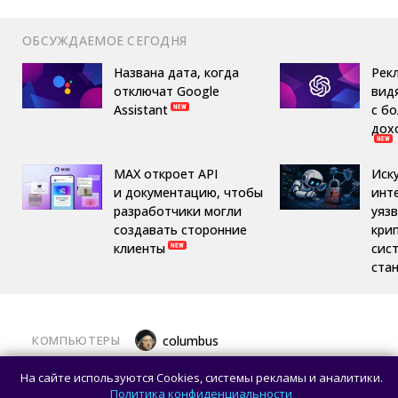
ОБСУЖДАЕМОЕ СЕГОДНЯ
Названа дата, когда
Рек
отключат Google
вид
Assistant
с б
дох
MAX откроет API
Иск
и документацию, чтобы
инт
разработчики могли
уяз
создавать сторонние
кри
клиенты
сис
ста
КОМПЬЮТЕРЫ
columbus
Какой ПК собрать в августе 2026 года:
На сайте используются Cookies, системы рекламы и аналитики.
лучшие игровые сборки от 59 100 рублей
Политика конфиденциальности