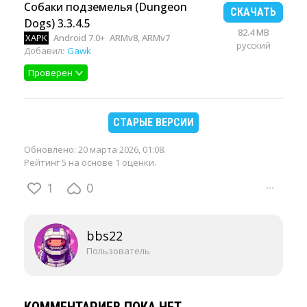
Собаки подземелья (Dungeon
СКАЧАТЬ
Dogs) 3.3.4.5
82.4 MB
XAPK
Android 7.0+
ARMv8, ARMv7
русский
Добавил:
Gawk
Проверен
СТАРЫЕ ВЕРСИИ
Обновлено:
20 марта 2026, 01:08
.
Рейтинг 5 на основе 1 оценки.
1
0
···
bbs22
Пользователь