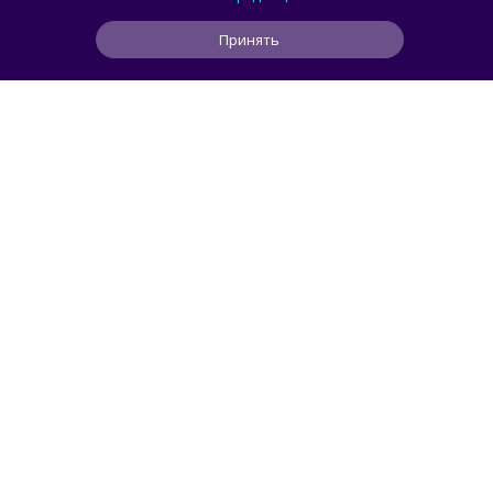
Принять
1
5
1
6 ч
ЧИТАТЬ ДАЛЕЕ
АВТОМОБИЛИ
Svidetel
В России стартовали продажи