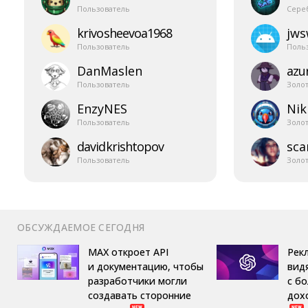
Пользователь
Сере
krivosheevoa1968
jw
Пользователь
Поль
DanMaslen
azur
Пользователь
Золо
EnzyNES
Nik
Пользователь
Золо
davidkrishtopov
sca
Пользователь
Золо
ОБСУЖДАЕМОЕ СЕГОДНЯ
MAX откроет API
Рек
и документацию, чтобы
вид
разработчики могли
с б
создавать сторонние
дох