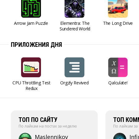
Arrow Jam Puzzle
Elementra: The
The Long Drive
Sundered World
ПРИЛОЖЕНИЯ ДНЯ
CPU Throttling Test
Orgzly Revived
Qalculate!
Redux
ТОП ПО САЙТУ
ТОП КОМ
По лайкам на постах за неделю
По лайкам за
Maslennikov
Infi