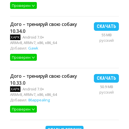
Проверен
Дого – тренируй свою собаку
СКАЧАТЬ
10.34.0
55 MB
XAPK
Android 7.0+
русский
ARMv8, ARMv7, x86, x86_64
Добавил:
Gawk
Проверен
Дого – тренируй свою собаку
СКАЧАТЬ
10.33.0
50.9 MB
XAPK
Android 7.0+
русский
ARMv8, ARMv7, x86, x86_64
Добавил:
86appealing
Проверен