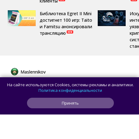
клиенты
Библиотека Egret II Mini
Иск
достигнет 100 игр: Taito
инт
и Famitsu анонсировали
уяз
трансляцию
кри
сис
ста
Maslennikov
Сборная России выиграла 7 золотых
На сайте используются Cookies, системы рекламы и аналитики.
медалей из 8 на Международной
Политика конфиденциальности
олимпиаде по ИИ
Принять