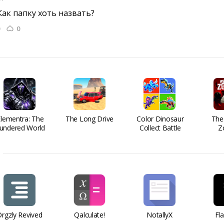
ак папку хоть назвать? 
0
Elementra: The
The Long Drive
Color Dinosaur
The
undered World
Collect Battle
Z
rgzly Revived
Qalculate!
NotallyX
Fl