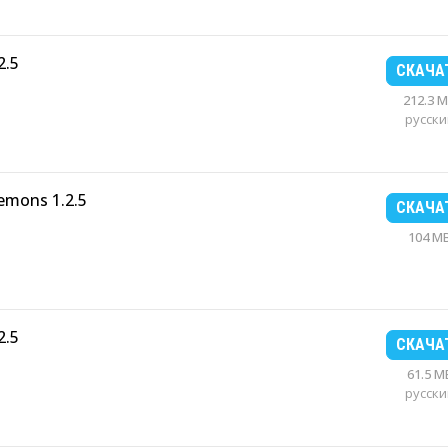
2.5
СКАЧА
212.3 
русски
emons 1.2.5
СКАЧА
104 M
2.5
СКАЧА
61.5 M
русски