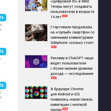
«Цифровой ID» в MAX
теперь могут создавать
пользователи в возрасте
14 лет
ТЬ
MB
Стартовали предзаказы
й
на «глупый» смартфон со
сменными клавиатурами
Sidephone: сколько стоит
ТЬ
Рекламу в ChatGPT чаще
B
видят пользователи
с более низким уровнем
дохода — исследование
ТЬ
В браузере Chrome
B
для Android и iOS
й
появилась новая панель
навигации с кнопкой
Gemini