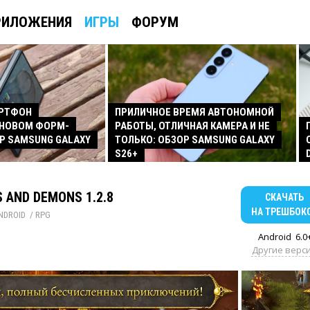
РИЛОЖЕНИЯ
ИГРЫ
ФОРУМ
АРТФОН
ПРИЛИЧНОЕ ВРЕМЯ АВТОНОМНОЙ
 НОВОМ ФОРМ-
РАБОТЫ, ОТЛИЧНАЯ КАМЕРА И НЕ
Р SAMSUNG GALAXY
ТОЛЬКО: ОБЗОР SAMSUNG GALAXY
S26+
S AND DEMONS 1.2.8
СКАЧАТЬ
НА ТРЕШБОК
NDROID
/ 
RPG
Android
6.0
Другие верс