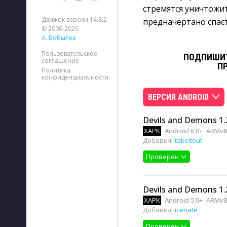
стремятся уничтожит
Движок версии 14.8.2
предначертано спас
© 2006-2026
А. Бобылев
Пользовательское
ПОДПИШИТ
соглашение
П
Политика
конфиденциальности
ВЕРСИЯ ANDROID
Devils and Demons 1.
XAPK
Android 6.0+
ARMv8,
Добавил:
takeitout
Проверен
Devils and Demons 1.
XAPK
Android 5.0+
ARMv8,
Добавил:
icenate
Проверен