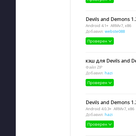
Devils and Demons 1.
Android 4.1+
ARMv7, x86
Добавил:
webste088
Проверен
кэш для Devils and D
Файл ZIP
Добавил:
hazi
Проверен
Devils and Demons 1.
Android 4.0.3+
ARMv7, x86
Добавил:
hazi
Проверен