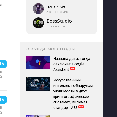
м
azure-​iwc
Золотой комментатор
BossStudio
Пользователь
ОБСУЖДАЕМОЕ СЕГОДНЯ
Названа дата, когда
ТЬ
отключат Google
Assistant
MB
й
Искусственный
интеллект обнаружил
уязвимости в двух
криптографических
ТЬ
системах, включая
MB
стандарт AES
й