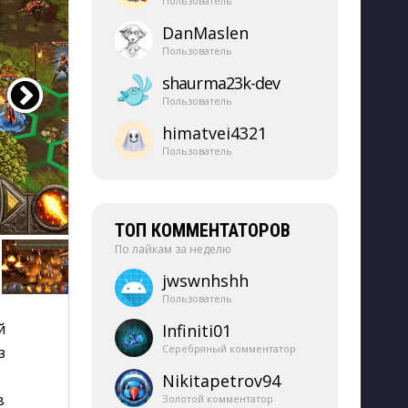
Пользователь
DanMaslen
Пользователь
shaurma23k-​dev
Пользователь
himatvei4321
Пользователь
ТОП КОММЕНТАТОРОВ
По лайкам за неделю
jwswnhshh
Пользователь
й
Infiniti01
Серебряный комментатор
з
Nikitapetrov94
в
Золотой комментатор