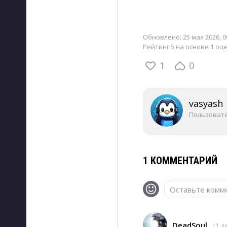
Обновлено:
25 мая 2026, 0
Рейтинг 5 на основе 1 оц
1
0
vasyash
Пользоват
1 КОММЕНТАРИЙ
Оставьте комме
DeadSoul
11 л