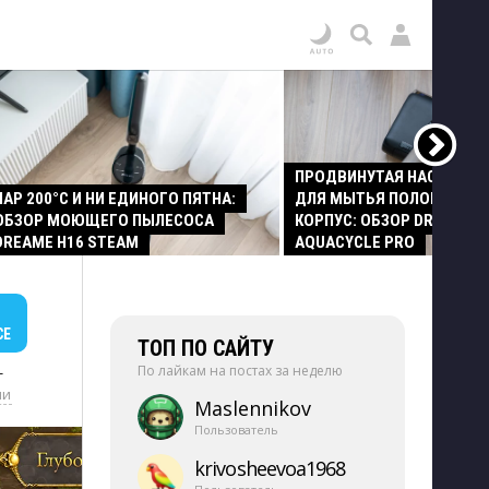
ПРОДВИНУТАЯ НАСАДКА
ПАР 200°C И НИ ЕДИНОГО ПЯТНА:
ДЛЯ МЫТЬЯ ПОЛОВ И СТ
ОБЗОР МОЮЩЕГО ПЫЛЕСОСА
КОРПУС: ОБЗОР DREAME Z
DREAME H16 STEAM
AQUACYCLE PRO
СЕ
ТОП ПО САЙТУ
По лайкам на постах за неделю
+
ии
Maslennikov
Пользователь
krivosheevoa1968