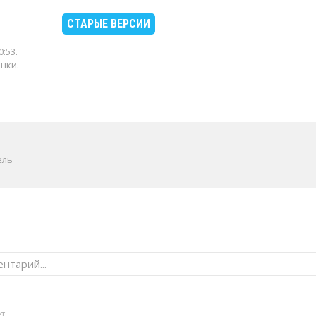
СТАРЫЕ ВЕРСИИ
0:53
.
енки.
ель
нтарий...
ет