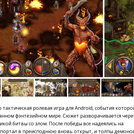
о тактическая ролевая игра для Android, события которо
анном фэнтезийном мире. Сюжет разворачивается чере
ликой битвы со злом. После победы все надеялись на
 портал в преисподнюю вновь открыт, и толпы демоно