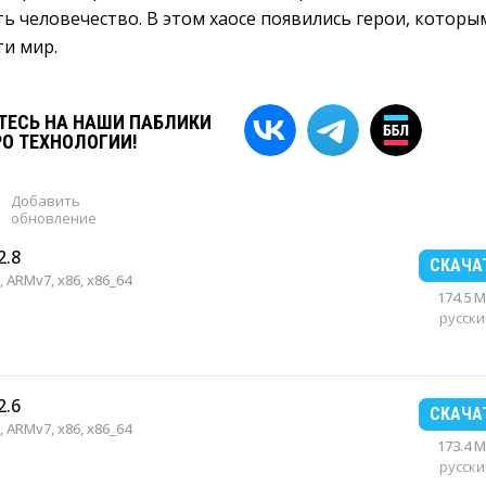
ь человечество. В этом хаосе появились герои, которы
ти мир.
ЕСЬ НА НАШИ ПАБЛИКИ
РО ТЕХНОЛОГИИ!
Добавить
обновление
2.8
СКАЧА
 ARMv7, x86, x86_64
174.5 
русски
2.6
СКАЧА
 ARMv7, x86, x86_64
173.4 
русски