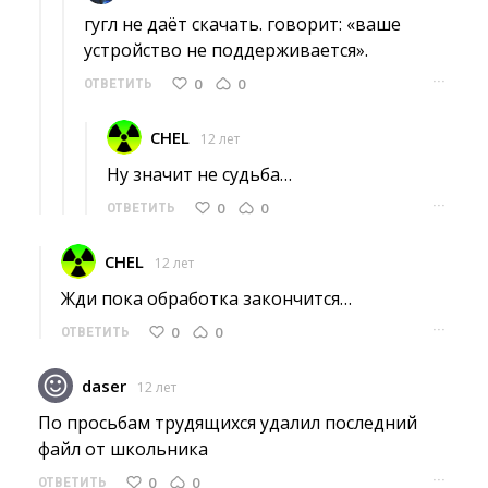
гугл не даёт скачать. говорит: «ваше 
устройство не поддерживается».
···
0
0
ОТВЕТИТЬ
CHEL
12 лет
Ну значит не судьба… 
···
0
0
ОТВЕТИТЬ
CHEL
12 лет
Жди пока обработка закончится… 
···
0
0
ОТВЕТИТЬ
daser
12 лет
По просьбам трудящихся удалил последний 
файл от школьника
···
0
0
ОТВЕТИТЬ