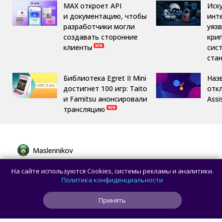
MAX откроет API
Иск
и документацию, чтобы
инт
разработчики могли
уяз
создавать сторонние
кри
клиенты
сис
ста
Библиотека Egret II Mini
Назв
достигнет 100 игр: Taito
отк
и Famitsu анонсировали
Assi
трансляцию
Maslennikov
Сборная России выиграла 7 золотых
На сайте используются Cookies, системы рекламы и аналитики.
медалей из 8 на Международной
Политика конфиденциальности
олимпиаде по ИИ
Принять