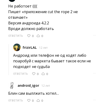
Не работоет ((((
Пишет «приложение cut the rope 2 не 
отвичает»
Версия андроида 4.2.2
Вроди должно работать 
···
0
0
ОТВЕТИТЬ
frizirLAL
12 лет
Андроид или телефон не од ходят либо 
поаробуй с маркета бывает такое если не
подходет не судьба
···
0
0
ОТВЕТИТЬ
android_igor
12 лет
Блин сам выллжить хотел… 
···
0
0
ОТВЕТИТЬ