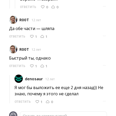
···
0
0
ОТВЕТИТЬ
R00T
12 лет
Да обе части — шляпа 
···
1
1
ОТВЕТИТЬ
R00T
12 лет
Быстрый ты, однако 
···
1
1
ОТВЕТИТЬ
denosaur
12 лет
Я мог бы выложить ее еще 2 дня назад)) Не 
знаю, почему я этого не сделал
···
1
0
ОТВЕТИТЬ
Оставьте комментарий...