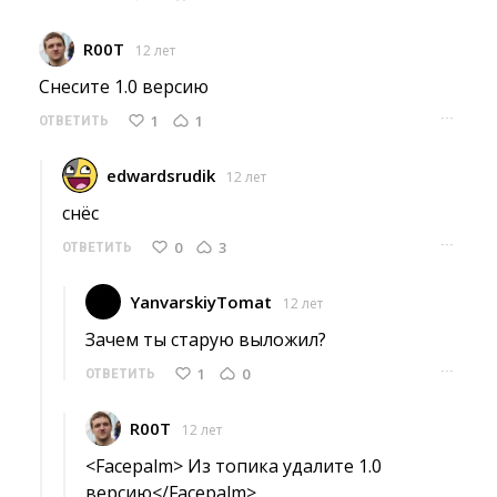
R00T
12 лет
Снесите 1.0 версию 
···
1
1
ОТВЕТИТЬ
edwardsrudik
12 лет
снёс 
···
0
3
ОТВЕТИТЬ
YanvarskiyTomat
12 лет
Зачем ты старую выложил? 
···
1
0
ОТВЕТИТЬ
R00T
12 лет
<Facepalm> Из топика удалите 1.0 
версию</Facepalm>