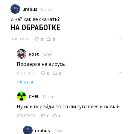
urabus
12 лет
и че? как ее скачать? 
НА ОБРАБОТКЕ
···
0
0
ОТВЕТИТЬ
Rost
12 лет
Проверка на вирусы. 
···
0
0
ОТВЕТИТЬ
3 ОТВЕТА
CHEL
12 лет
Ну или перейди по ссыли гугл плея и скачай. 
···
0
0
ОТВЕТИТЬ
urabus
12 лет