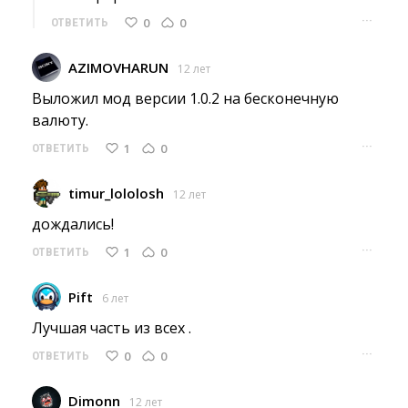
···
0
0
ОТВЕТИТЬ
AZIMOVHARUN
12 лет
Выложил мод версии 1.0.2 на бесконечную 
валюту.
···
1
0
ОТВЕТИТЬ
timur_lololosh
12 лет
дождались! 
···
1
0
ОТВЕТИТЬ
Pift
6 лет
Лучшая часть из всех . 
···
0
0
ОТВЕТИТЬ
Dimonn
12 лет