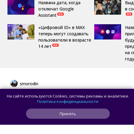
Названа дата, когда
Выд
отключат Google
в с
Assistant
«Цифровой ID» в MAX
Наз
теперь могут создавать
при
пользователи в возрасте
буд
14 лет
пре
на 
год
smorodin
В браузере Chrome для Android и iOS
На сайте используются Cookies, системы рекламы и аналитики.
появилась новая панель навигации
Политика конфиденциальности
с кнопкой Gemini
Принять