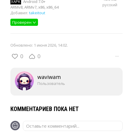
XAPK
Android 7.0+
русский
ARMv8, ARMv7, x86, x86_64
Добавил:
takeitout
Проверен
Обновлено:
1 июня 2026, 14:02
.
0
0
···
waviwam
Пользователь
КОММЕНТАРИЕВ ПОКА НЕТ
Оставьте комментарий...