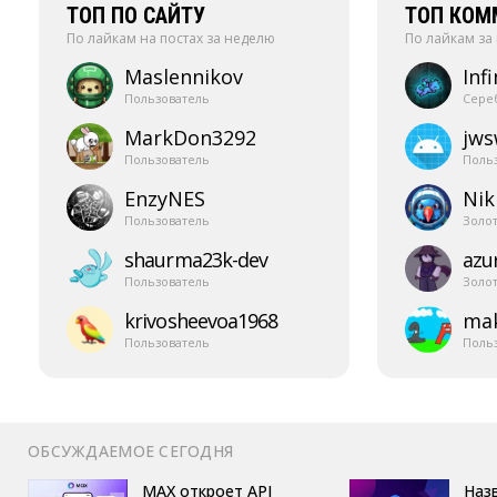
ТОП ПО САЙТУ
ТОП КОМ
По лайкам на постах за неделю
По лайкам за
Maslennikov
Infi
Пользователь
Сере
MarkDon3292
jw
Пользователь
Поль
EnzyNES
Nik
Пользователь
Золо
shaurma23k-​dev
azur
Пользователь
Золо
krivosheevoa1968
mak
Пользователь
Поль
ОБСУЖДАЕМОЕ СЕГОДНЯ
MAX откроет API
Назв