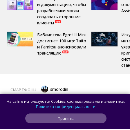
и документацию, чтобы
отк
разработчики могли
Assi
создавать сторонние
клиенты
Библиотека Egret II Mini
Иск
достигнет 100 игр: Taito
инт
и Famitsu анонсировали
уяз
трансляцию
кри
сис
ста
smorodin
СМАРТФОНЫ
Появились реальные фотографии
На сайте используются Cookies, системы рекламы и аналитики.
смартфона Hisense A10 со съёмным
Политика конфиденциальности
дисплеем
Принять