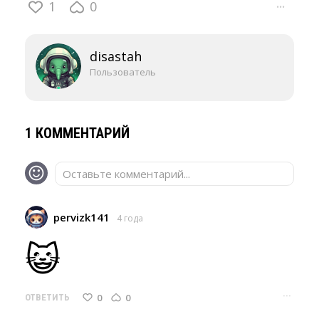
1
0
···
disastah
Пользователь
1 КОММЕНТАРИЙ
Оставьте комментарий...
pervizk141
4 года
😺
···
0
0
ОТВЕТИТЬ