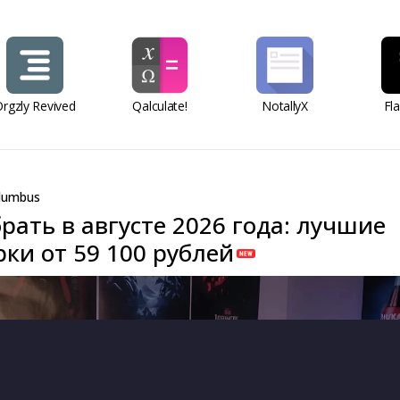
rgzly Revived
Qalculate!
NotallyX
Fl
lumbus
рать в августе 2026 года: лучшие
ки от 59 100 рублей