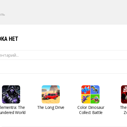
ель
КА НЕТ
нтарий...
Elementra: The
The Long Drive
Color Dinosaur
The
undered World
Collect Battle
Z