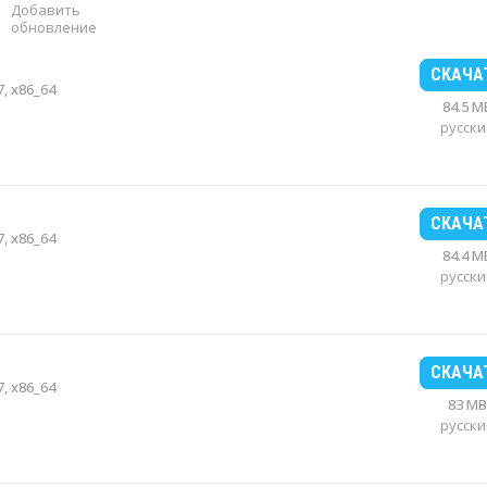
Добавить
обновление
СКАЧА
, x86_64
84.5 M
русски
СКАЧА
, x86_64
84.4 M
русски
СКАЧА
, x86_64
83 MB
русски