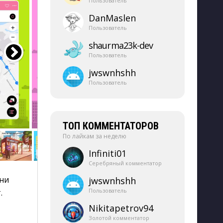
Пользователь
DanMaslen
Пользователь
shaurma23k-​dev
Пользователь
jwswnhshh
Пользователь
ТОП КОММЕНТАТОРОВ
По лайкам за неделю
Infiniti01
Серебряный комментатор
ни 
jwswnhshh
Пользователь
.
Nikitapetrov94
Золотой комментатор