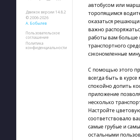
автобусом или маршр
Движок версии 14.8.2
торопящимся водите
© 2006-2026
оказаться решающим
А. Бобылев
важно распоряжатьс
Пользовательское
работы вам больше 
соглашение
Политика
транспортного средс
конфиденциальности
сэкономленные мину
С помощью этого пр
всегда быть в курс
спокойно допить коф
приложение позволя
несколько транспорт
Настройте цветовую
соответствовало ва
самые грубые и самы
остальными пользов