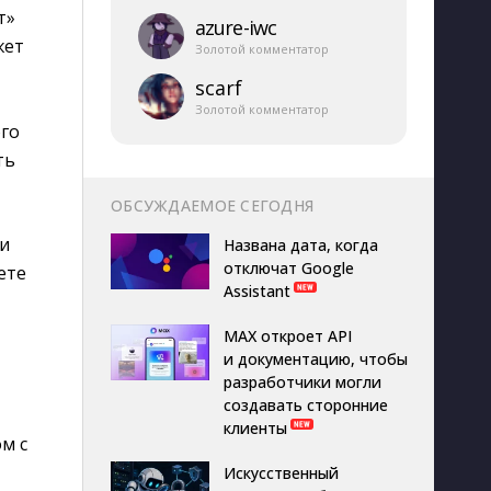
т»
azure-​iwc
жет
Золотой комментатор
scarf
Золотой комментатор
ого
ть
ОБСУЖДАЕМОЕ СЕГОДНЯ
и
Названа дата, когда
отключат Google
ете
Assistant
MAX откроет API
и документацию, чтобы
разработчики могли
создавать сторонние
клиенты
м с
Искусственный