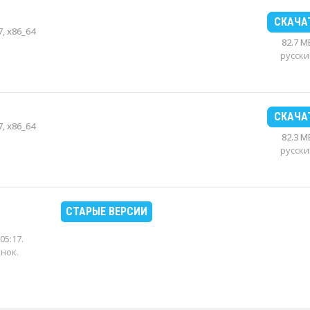
СКАЧА
, x86_64
82.7 M
русски
СКАЧА
, x86_64
82.3 M
русски
СТАРЫЕ ВЕРСИИ
05:17
.
енок.