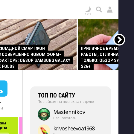
СКЛАДНОЙ СМАРТФОН
ПРИЛИЧНОЕ ВРЕМЯ АВТО
В СОВЕРШЕННО НОВОМ ФОРМ-
РАБОТЫ, ОТЛИЧНАЯ КАМЕР
ФАКТОРЕ: ОБЗОР SAMSUNG GALAXY
ТОЛЬКО: ОБЗОР SAMSUNG
Z FOLD8
S26+
СЕ
ТОП ПО САЙТУ
По лайкам на постах за неделю
+
ии
Maslennikov
Пользователь
krivosheevoa1968