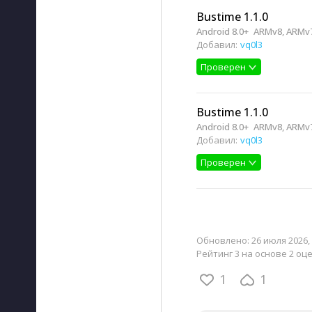
Bustime 1.1.0
Android 8.0+
ARMv8, ARMv7
Добавил:
vq0l3
Проверен
Bustime 1.1.0
Android 8.0+
ARMv8, ARMv7
Добавил:
vq0l3
Проверен
Обновлено:
26 июля 2026, 
Рейтинг 3 на основе 2 оц
1
1