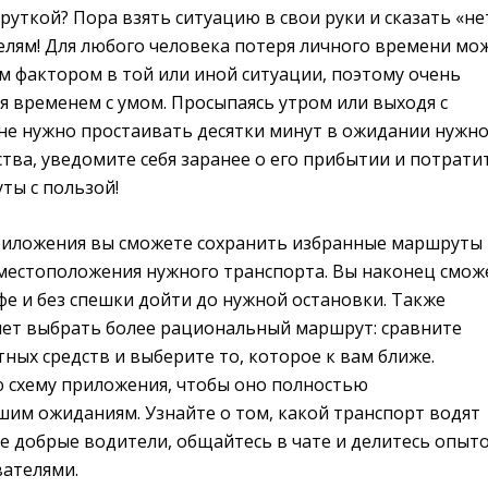
уткой? Пора взять ситуацию в свои руки и сказать «не
лям! Для любого человека потеря личного времени мо
 фактором в той или иной ситуации, поэтому очень
я временем с умом. Просыпаясь утром или выходя с
не нужно простаивать десятки минут в ожидании нужн
тва, уведомите себя заранее о его прибытии и потрати
ты с пользой!
иложения вы сможете сохранить избранные маршруты 
е местоположения нужного транспорта. Вы наконец смож
е и без спешки дойти до нужной остановки. Также
ет выбрать более рациональный маршрут: сравните
ных средств и выберите то, которое к вам ближе.
 схему приложения, чтобы оно полностью
шим ожиданиям. Узнайте о том, какой транспорт водят
е добрые водители, общайтесь в чате и делитесь опыто
ателями.