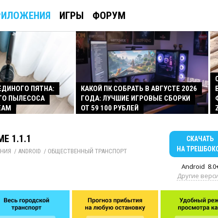
РИЛОЖЕНИЯ
ИГРЫ
ФОРУМ
 ЕДИНОГО ПЯТНА:
КАКОЙ ПК СОБРАТЬ В АВГУСТЕ 2026
ГО ПЫЛЕСОСА
ГОДА: ЛУЧШИЕ ИГРОВЫЕ СБОРКИ
EAM
ОТ 59 100 РУБЛЕЙ
E 1.1.1
СКАЧАТЬ
НА ТРЕШБОК
НИЯ
/ 
ANDROID
/ 
ОБЩЕСТВЕННЫЙ ТРАНСПОРТ
Android
8.0
Другие верс