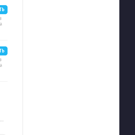
ТЬ
B
й
ТЬ
B
й
···