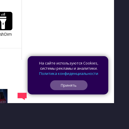
ashDim
Day Counter –
App Lock
Dazzify Fi
Cчетчик дней
На сайте используются Cookies,
системы рекламы и аналитики.
Политика конфиденциальности
Принять