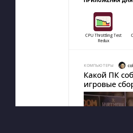
ПРИЛОЖЕНИЯ ДНЯ
CPU Throttling Test
O
Redux
КОМПЬЮТЕРЫ
co
Какой ПК соб
игровые сбор