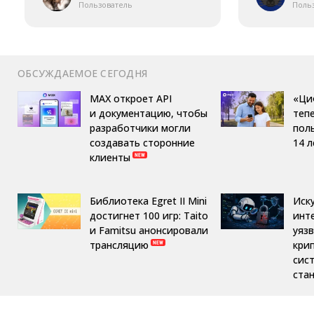
Пользователь
Поль
ОБСУЖДАЕМОЕ СЕГОДНЯ
MAX откроет API
«Ци
и документацию, чтобы
теп
разработчики могли
пол
создавать сторонние
14 л
клиенты
Библиотека Egret II Mini
Иск
достигнет 100 игр: Taito
инт
и Famitsu анонсировали
уяз
трансляцию
кри
сис
ста