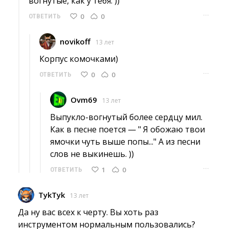
вогнутые, как у тебя. ))
···
0
0
ОТВЕТИТЬ
novikoff
13 лет
Корпус комочками) 
···
0
0
ОТВЕТИТЬ
Ovm69
13 лет
Выпукло-вогнутый более сердцу мил. 
Как в песне поется — " Я обожаю твои
ямочки чуть выше попы..." А из песни
слов не выкинешь. ))
···
1
0
ОТВЕТИТЬ
TykTyk
13 лет
Да ну вас всех к черту. Вы хоть раз 
инструментом нормальным пользовались?