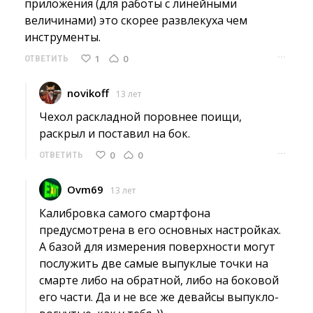
приложения (для работы с линейными
величинами) это скорее развлекуха чем
инструменты.
···
1
0
ОТВЕТИТЬ
novikoff
13 лет
Чехол раскладной поровнее поищи, 
раскрыл и поставил на бок.
···
0
0
ОТВЕТИТЬ
Ovm69
13 лет
Калибровка самого смартфона 
предусмотрена в его основных настройках.
А базой для измерения поверхности могут 
послужить две самые выпуклые точки на
смарте либо на обратной, либо на боковой
его части. Да и не все же девайсы выпукло-