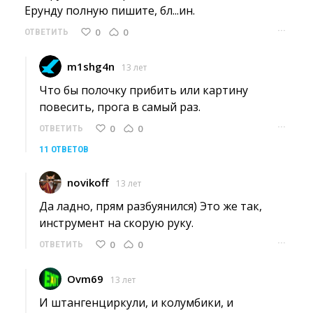
Ерунду полную пишите, бл...ин.
···
0
0
ОТВЕТИТЬ
m1shg4n
13 лет
Что бы полочку прибить или картину 
повесить, прога в самый раз.
···
0
0
ОТВЕТИТЬ
11 ОТВЕТОВ
novikoff
13 лет
Да ладно, прям разбуянился) Это же так, 
инструмент на скорую руку.
···
0
0
ОТВЕТИТЬ
Ovm69
13 лет
И штангенциркули, и колумбики, и 