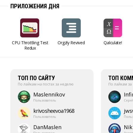
ПРИЛОЖЕНИЯ ДНЯ
CPU Throttling Test
Orgzly Revived
Qalculate!
Redux
ТОП ПО САЙТУ
ТОП КОМ
По лайкам на постах за неделю
По лайкам за
Maslennikov
Infi
Пользователь
Сере
krivosheevoa1968
jw
Пользователь
Поль
DanMaslen
Nik
Пользователь
Золо