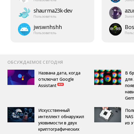
shaurma23k-​dev
azur
Пользователь
Золо
jwswnhshh
Bos
Пользователь
Поль
ОБСУЖДАЕМОЕ СЕГОДНЯ
Названа дата, когда
В б
отключат Google
для 
Assistant
поя
нав
Gemi
Искусственный
Пол
интеллект обнаружил
NAS 
уязвимости в двух
из 
криптографических