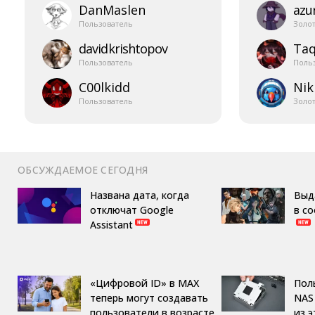
DanMaslen
azur
Пользователь
Золо
davidkrishtopov
Taq
Пользователь
Поль
C00lkidd
Nik
Пользователь
Золо
ОБСУЖДАЕМОЕ СЕГОДНЯ
Названа дата, когда
Выд
отключат Google
в с
Assistant
«Цифровой ID» в MAX
Пол
теперь могут создавать
NAS 
пользователи в возрасте
из 