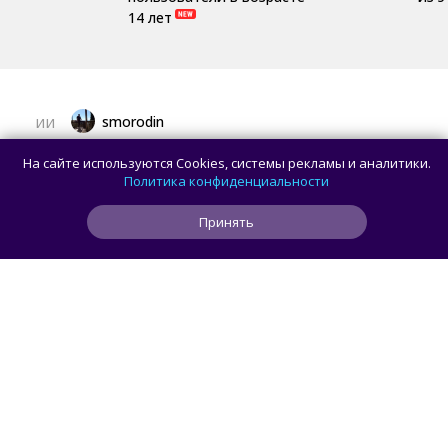
14 лет
smorodin
ИИ
OpenAI улучшила GPT-5.6 Sol в ChatGPT
На сайте используются Cookies, системы рекламы и аналитики.
и отменила лимиты на разговоры
Политика конфиденциальности
для пользователей без подписки
Принять