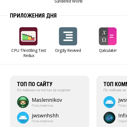
Sundered World
ПРИЛОЖЕНИЯ ДНЯ
CPU Throttling Test
Orgzly Revived
Qalculate!
Redux
ТОП ПО САЙТУ
ТОП КОМ
По лайкам на постах за неделю
По лайкам за
Maslennikov
jw
Пользователь
Поль
jwswnhshh
Infi
Пользователь
Сере