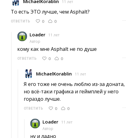
MichaelKorablin
11 лет
То есть ЭТО лучше, чем Asphalt? 
···
0
0
ОТВЕТИТЬ
Loader
11 лет
Автор
кому как мне Asphalt не по душе 
···
0
0
ОТВЕТИТЬ
MichaelKorablin
11 лет
Я его тоже не очень люблю из-за доната, 
но всё-таки графика и геймплей у него
гораздо лучше.
···
0
0
ОТВЕТИТЬ
Loader
11 лет
Автор
ну и ладно 