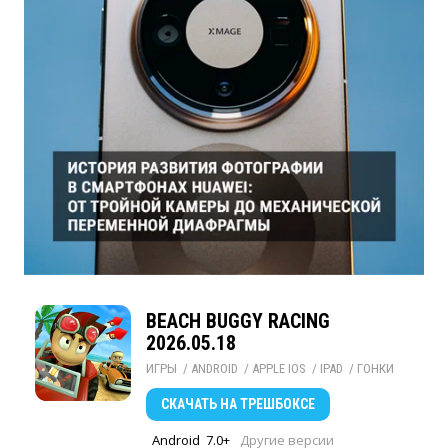
BEACH BUGGY RACING
2026.05.18
ИГРЫ
/ 
ANDROID
/ 
APPLE IOS
/ 
IPAD
/ 
ГОНКИ
СКАЧАТЬ
НА ТРЕШБОКСЕ
Android
7.0+
Другие версии