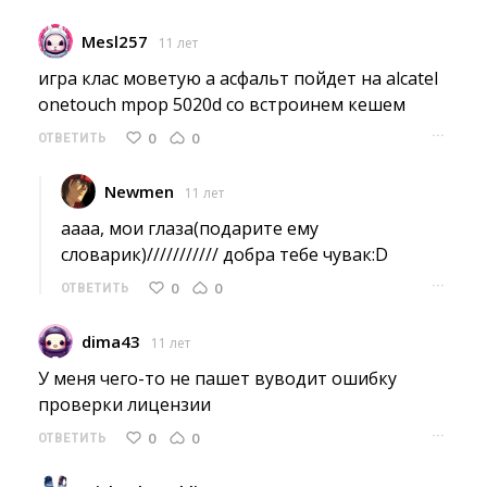
Mesl257
11 лет
игра клас моветую а асфальт пойдет на alcatel 
onetouch mpop 5020d со встроинем кешем
···
0
0
ОТВЕТИТЬ
Newmen
11 лет
аааа, мои глаза(подарите ему 
словарик)/////////// добра тебе чувак:D
···
0
0
ОТВЕТИТЬ
dima43
11 лет
У меня чего-то не пашет вуводит ошибку 
проверки лицензии
···
0
0
ОТВЕТИТЬ