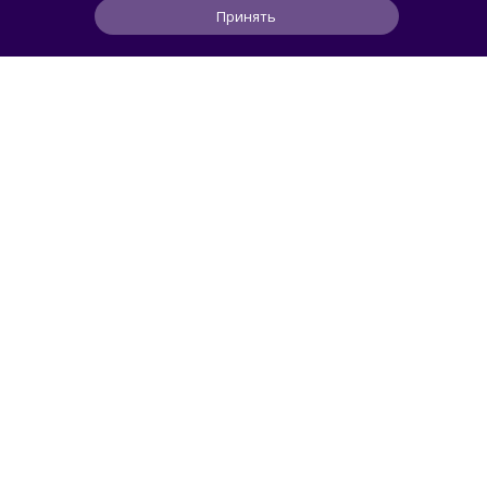
Принять
0
0
0
13 мин
ЧИТАТЬ ДАЛЕЕ
Limows
ГЕЙМИНГ
Sony нанимает маркетологов
в подразделение PlayStation в ответ
на появление рекламы в Xbox Game Pass