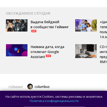
ОБСУЖДАЕМОЕ СЕГОДНЯ
Выдача бейджей
«Ци
в сообществе Гейминг
теп
пол
14 л
Названа дата, когда
CD-
отключат Google
инте
Assistant
пре
RM1
columbus
ГЕЙМИНГ
Хардкорная RPG, яркий файтинг
На сайте используются Cookies, системы рекламы и аналитики.
и немного рыбалки: лучшие игры августа
Политика конфиденциальности
для ПК