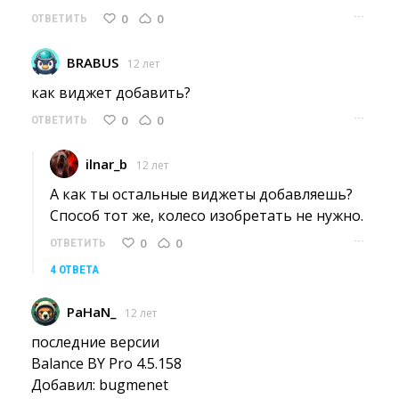
···
0
0
ОТВЕТИТЬ
BRABUS
12 лет
как виджет добавить? 
···
0
0
ОТВЕТИТЬ
ilnar_b
12 лет
А как ты остальные виджеты добавляешь? 
Способ тот же, колесо изобретать не нужно.
···
0
0
ОТВЕТИТЬ
4 ОТВЕТА
PaHaN_
12 лет
последние версии
Balance BY Pro 4.5.158
Добавил: bugmenet