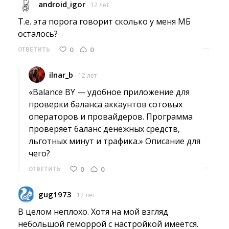
android_igor
12 лет
Т.е. эта порога говорит сколько у меня МБ 
осталось?
···
0
0
ОТВЕТИТЬ
ilnar_b
12 лет
«Balance BY — удобное приложение для 
проверки баланса аккаунтов сотовых
операторов и провайдеров. Программа
проверяет баланс денежных средств,
льготных минут и трафика.» Описание для
чего?
···
0
0
ОТВЕТИТЬ
gug1973
12 лет
В целом неплохо. Хотя на мой взгляд 
небольшой геморрой с настройкой имеется.