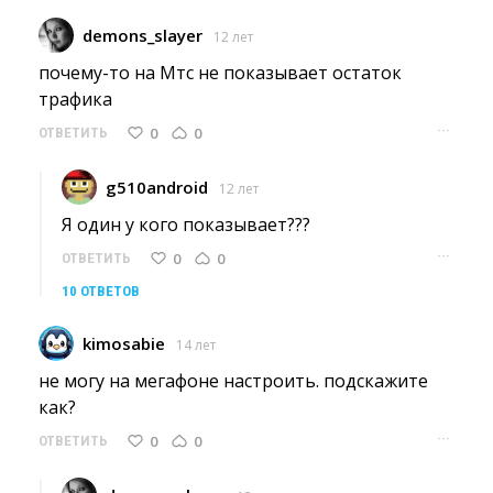
demons_slayer
12 лет
почему-то на Мтс не показывает остаток 
трафика
···
0
0
ОТВЕТИТЬ
g510android
12 лет
Я один у кого показывает??? 
···
0
0
ОТВЕТИТЬ
10 ОТВЕТОВ
kimosabie
14 лет
не могу на мегафоне настроить. подскажите 
как?
···
0
0
ОТВЕТИТЬ