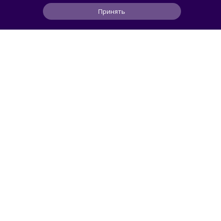
о расширении библиотеки аркадной Egret
Принять
II Mini
0
0
0
1 ч
ЧИТАТЬ ДАЛЕЕ
Mendeleev
РОССИЯ
Новейшая космическая обсерватория
и шлифовка алмазами: главные