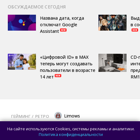
ОБСУЖДАЕМОЕ СЕГОДНЯ
Названа дата, когда
Выд
отключат Google
в с
Assistant
«Цифровой ID» в MAX
CD-
теперь могут создавать
инте
пользователи в возрасте
пре
14 лет
RM1
Limows
ГЕЙМИНГ
/ 
РЕТРО
Коллекционеры, готовьте кошельки: Taito
На сайте используются Cookies, системы рекламы и аналитики.
и Famitsu анонсировали трансляцию
Политика конфиденциальности