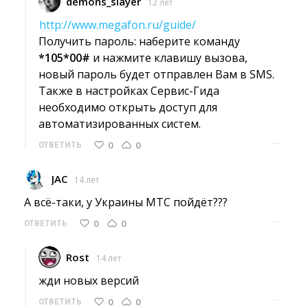
demons_slayer
12 лет
http://www.megafon.ru/guide/
Получить пароль: наберите команду 
*105*00#
и нажмите клавишу вызова, 
новый пароль будет отправлен Вам в SMS.
Также в настройках Сервис-Гида 
необходимо открыть доступ для
автоматизированных систем.
···
0
0
ОТВЕТИТЬ
JAC
14 лет
А всё-таки, у Украины МТС пойдёт??? 
···
0
0
ОТВЕТИТЬ
Rost
14 лет
жди новых версий 
···
0
0
ОТВЕТИТЬ