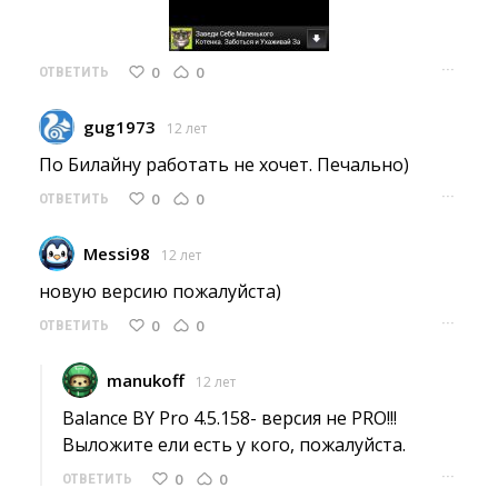
···
0
0
ОТВЕТИТЬ
gug1973
12 лет
По Билайну работать не хочет. Печально) 
···
0
0
ОТВЕТИТЬ
Messi98
12 лет
новую версию пожалуйста) 
···
0
0
ОТВЕТИТЬ
manukoff
12 лет
Balance BY Pro 4.5.158- версия не PRO!!!
Выложите ели есть у кого, пожалуйста. 
···
0
0
ОТВЕТИТЬ