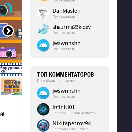
Пользователь
DanMaslen
Пользователь
shaurma23k-​dev
Пользователь
jwswnhshh
Пользователь
ТОП КОММЕНТАТОРОВ
По лайкам за неделю
jwswnhshh
Пользователь
Infiniti01
Серебряный комментатор
й!
Nikitapetrov94
Золотой комментатор