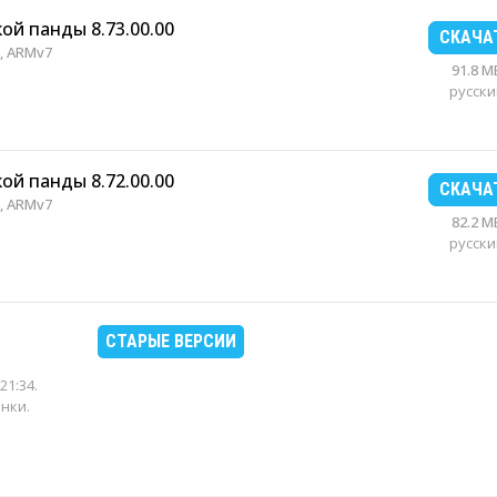
й панды 8.73.00.00
СКАЧА
, ARMv7
91.8 M
русски
й панды 8.72.00.00
СКАЧА
, ARMv7
82.2 M
русски
СТАРЫЕ ВЕРСИИ
21:34
.
енки.