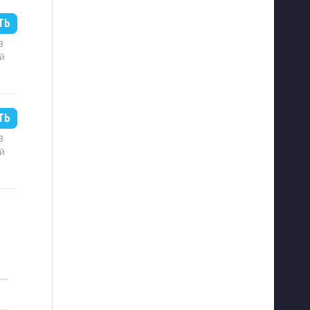
ТЬ
B
й
ТЬ
B
й
···