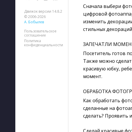
Сначала выбери фот
Движок версии 14.8.2
цифровой фотоаппара
© 2006-2026
изменить декорации?
А. Бобылев
стильных декораций
Пользовательское
соглашение
Политика
ЗАПЕЧАТЛИ МОМЕН
конфиденциальности
Посетитель готов п
Также можно сделат
красивую юбку, реб
момент.
ОБРАБОТКА ФОТОГ
Как обработать фото
сделанные на фотоап
сделать? Проявить и
Сделай красивые фот