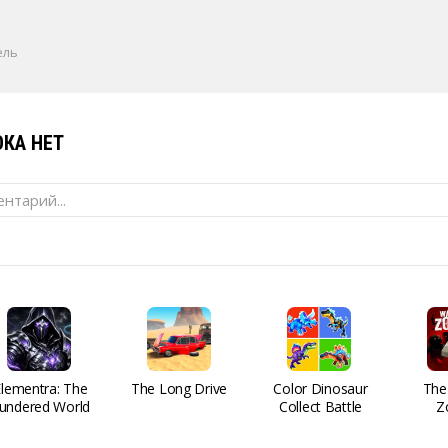
ель
КА НЕТ
нтарий...
Elementra: The
The Long Drive
Color Dinosaur
The
undered World
Collect Battle
Z