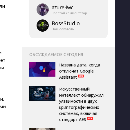
ли
azure-​iwc
Золотой комментатор
BossStudio
Пользователь
.
ОБСУЖДАЕМОЕ СЕГОДНЯ
ует
Названа дата, когда
ли
отключат Google
Assistant
Искусственный
интеллект обнаружил
и,
уязвимости в двух
ими
криптографических
системах, включая
стандарт AES