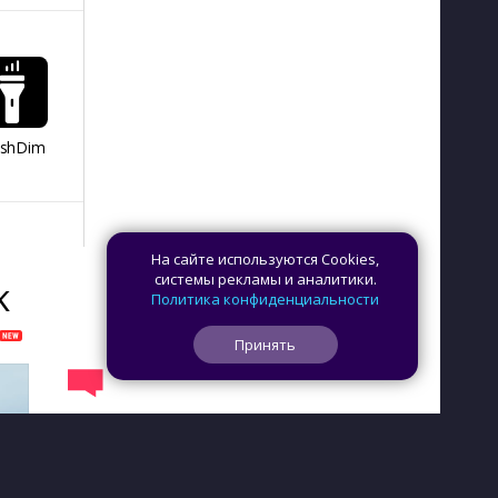
ashDim
Day Counter –
App Lock
Dazzify Fi
Cчетчик дней
На сайте используются Cookies,
системы рекламы и аналитики.
K
Политика конфиденциальности
Принять