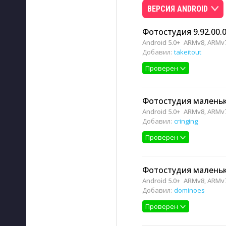
ВЕРСИЯ ANDROID
Фотостудия 9.92.00.
Android 5.0+
ARMv8, ARMv
Добавил:
takeitout
Проверен
Фотостудия маленько
Android 5.0+
ARMv8, ARMv
Добавил:
cringing
Проверен
Фотостудия маленько
Android 5.0+
ARMv8, ARMv
Добавил:
dominoes
Проверен