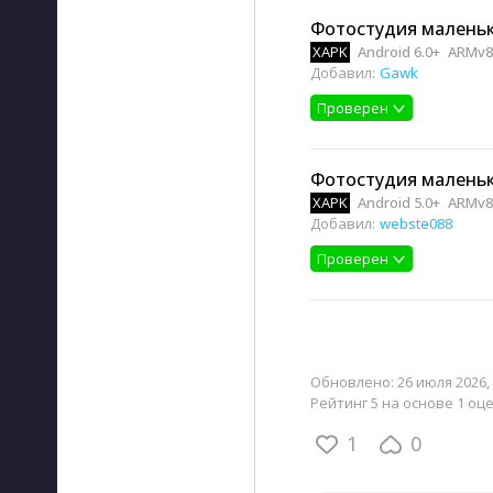
Фотостудия маленько
XAPK
Android 6.0+
ARMv8
Добавил:
Gawk
Проверен
Фотостудия маленько
XAPK
Android 5.0+
ARMv8
Добавил:
webste088
Проверен
Обновлено:
26 июля 2026, 
Рейтинг 5 на основе 1 оц
1
0