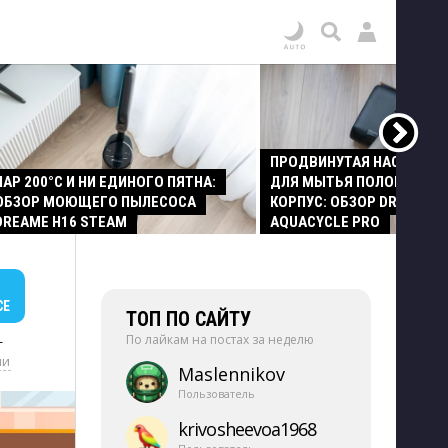
ПРОДВИНУТАЯ НАСАДКА
ПАР 200°C И НИ ЕДИНОГО ПЯТНА:
ДЛЯ МЫТЬЯ ПОЛОВ И СТ
ОБЗОР МОЮЩЕГО ПЫЛЕСОСА
КОРПУС: ОБЗОР DREAME Z
DREAME H16 STEAM
AQUACYCLE PRO
СЕ
ТОП ПО САЙТУ
По лайкам на постах за неделю
+
ии
Maslennikov
Пользователь
krivosheevoa1968