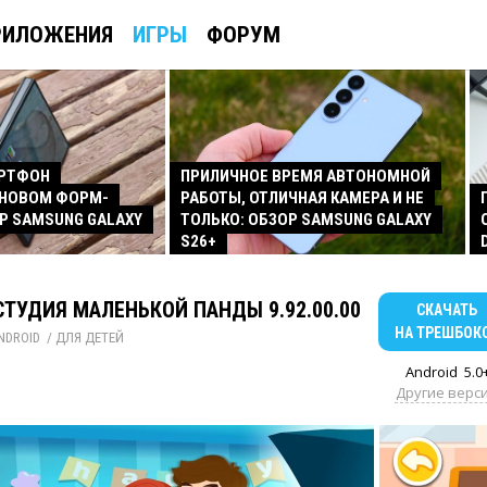
РИЛОЖЕНИЯ
ИГРЫ
ФОРУМ
АРТФОН
ПРИЛИЧНОЕ ВРЕМЯ АВТОНОМНОЙ
 НОВОМ ФОРМ-
РАБОТЫ, ОТЛИЧНАЯ КАМЕРА И НЕ
Р SAMSUNG GALAXY
ТОЛЬКО: ОБЗОР SAMSUNG GALAXY
S26+
ТУДИЯ МАЛЕНЬКОЙ ПАНДЫ 9.92.00.00
СКАЧАТЬ
НА ТРЕШБОК
NDROID
/ 
ДЛЯ ДЕТЕЙ
Android
5.0
Другие верс