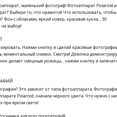
оаппарат, маленький фотограф! Фотоаппарат Polaroid и
т? Выбери то, что нравится! Что использовать, чтобы
 Фон с облаками, яркий ковер, красивая кукла… 30
 на выбор!
Т
озировать. Нажми кнопку и сделай красивые фотографии
ь моментальный снимок. Смотри! Девочка демонстрир
енок делает смешные рожицы… нажми кнопку и запечат
РАФИЙ
графии? Это зависит от типа фотоаппарата. Фотографи
парате Polaroid, сначала черного цвета. Что нужно с н
х при ярком свете!
оснимки для всех посетителей!