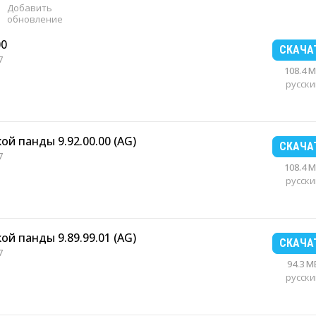
Добавить
обновление
00
СКАЧА
7
108.4 
русски
й панды 9.92.00.00 (AG)
СКАЧА
7
108.4 
русски
й панды 9.89.99.01 (AG)
СКАЧА
7
94.3 M
русски