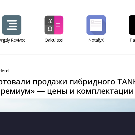
rgzly Revived
Qalculate!
NotallyX
Fl
detel
артовали продажи гибридного TAN
Премиум» — цены и комплектации