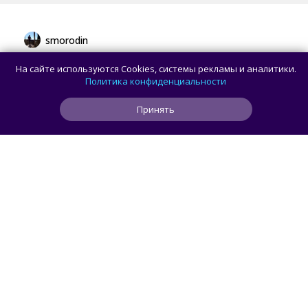
smorodin
В браузере Chrome для Android и iOS
На сайте используются Cookies, системы рекламы и аналитики.
появилась новая панель навигации
Политика конфиденциальности
с кнопкой Gemini
Принять
3
0
0
18 мин
ЧИТАТЬ ДАЛЕЕ