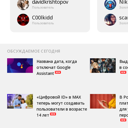
davidkrishtopov
Nik
Пользователь
Золо
C00lkidd
sca
Пользователь
Золо
ОБСУЖДАЕМОЕ СЕГОДНЯ
Названа дата, когда
Выд
отключат Google
в с
Assistant
«Цифровой ID» в MAX
В Р
теперь могут создавать
пла
пользователи в возрасте
для
14 лет
пер