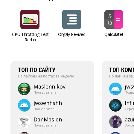
CPU Throttling Test
Orgzly Revived
Qalculate!
Redux
ТОП ПО САЙТУ
ТОП КОМ
По лайкам на постах за неделю
По лайкам за
Maslennikov
jw
Пользователь
Поль
jwswnhshh
Infi
Пользователь
Сере
DanMaslen
azur
Пользователь
Золо