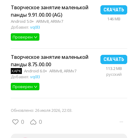
Творческое занятие маленькой
СКАЧАТЬ
панды 9.91.00.00 (AG)
146 MB
Android 5.0+
ARMv8, ARMv7
Добавил:
vq0l3
Проверен
Творческое занятие маленькой
СКАЧАТЬ
панды 8.75.00.00
113.2 MB
XAPK
Android 6.0+
ARMv8, ARMv7
русский
Добавил:
vq0l3
Проверен
Обновлено:
26 июля 2026, 22:03
.
0
0
···