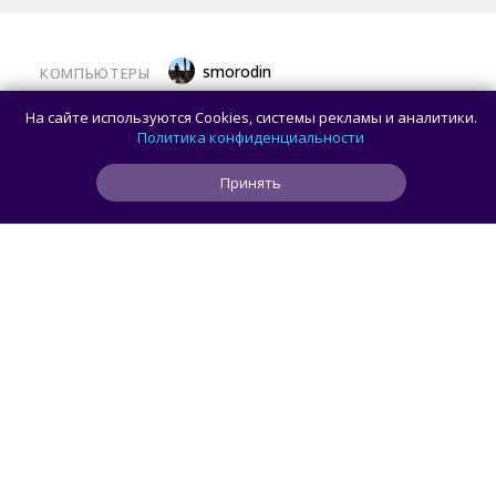
smorodin
КОМПЬЮТЕРЫ
Половина корпусов для ПК имеют
На сайте используются Cookies, системы рекламы и аналитики.
значительные расхождения в реальных
Политика конфиденциальности
размерах и размерах на бумаге —
Принять
исследование Noctua