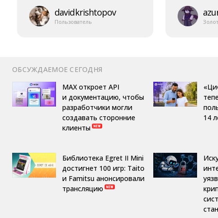
davidkrishtopov
azur
Пользователь
Золо
ОБСУЖДАЕМОЕ СЕГОДНЯ
MAX откроет API
«Ци
и документацию, чтобы
теп
разработчики могли
пол
создавать сторонние
14 л
клиенты
Библиотека Egret II Mini
Иск
достигнет 100 игр: Taito
инт
и Famitsu анонсировали
уяз
трансляцию
кри
сис
ста