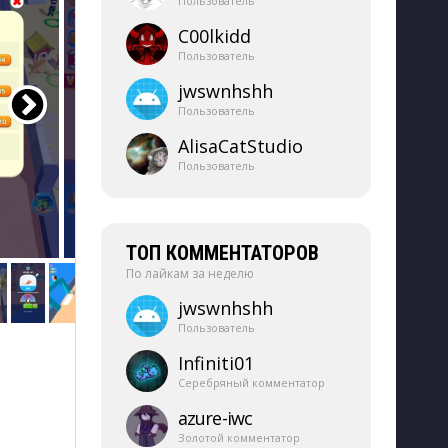
Пользователь
C00lkidd
Пользователь
jwswnhshh
Пользователь
AlisaCatStudio
Пользователь
ТОП КОММЕНТАТОРОВ
По лайкам за неделю
jwswnhshh
Пользователь
Infiniti01
Серебряный комментатор
azure-​iwc
Золотой комментатор