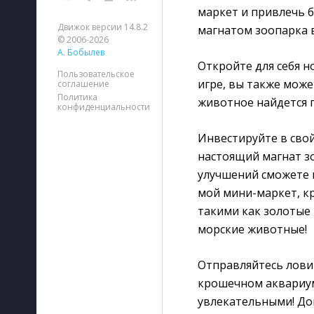
маркет и привлечь 
Движок версии 14.8.2
магнатом зоопарка 
© 2006-2026
А. Бобылев
Откройте для себя 
Пользовательское
игре, вы также може
соглашение
Политика
животное найдется 
конфиденциальности
Инвестируйте в свой
настоящий магнат з
улучшений сможете п
мой мини-маркет, кр
такими как золотые 
морские животные!
Отправляйтесь лови
крошечном аквариум
увлекательными! До