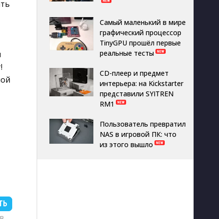
ать
Самый маленький в мире
графический процессор
TinyGPU прошёл первые
реальные тесты
н
!
CD-плеер и предмет
ной
интерьера: на Kickstarter
представили SYITREN
RM1
Пользователь превратил
NAS в игровой ПК: что
из этого вышло
ТЬ
MB