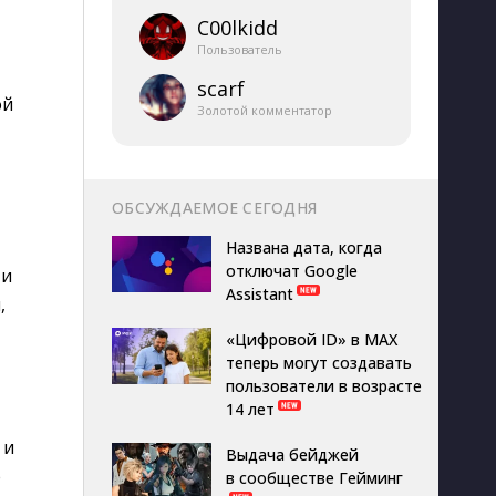
C00lkidd
Пользователь
scarf
ой
Золотой комментатор
ОБСУЖДАЕМОЕ СЕГОДНЯ
Названа дата, когда
отключат Google
 и
Assistant
,
«Цифровой ID» в MAX
теперь могут создавать
пользователи в возрасте
14 лет
 и
Выдача бейджей
е
в сообществе Гейминг