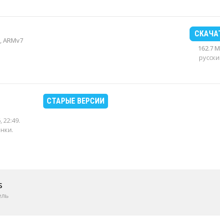
СКАЧА
, ARMv7
162.7 
русски
СТАРЫЕ ВЕРСИИ
, 22:49
.
енки.
s
ель