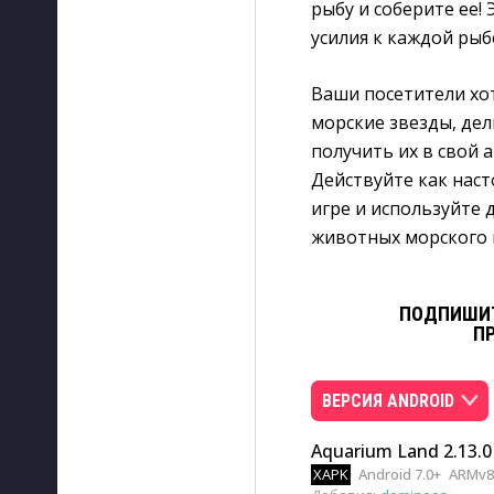
рыбу и соберите ее!
усилия к каждой рыб
Ваши посетители хот
морские звезды, дел
получить их в свой 
Действуйте как нас
игре и используйте 
животных морского 
ПОДПИШИТ
П
ВЕРСИЯ ANDROID
Aquarium Land 2.13.0
XAPK
Android 7.0+
ARMv8