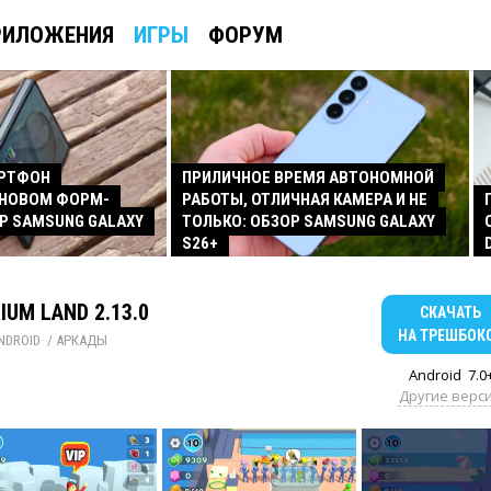
РИЛОЖЕНИЯ
ИГРЫ
ФОРУМ
АРТФОН
ПРИЛИЧНОЕ ВРЕМЯ АВТОНОМНОЙ
 НОВОМ ФОРМ-
РАБОТЫ, ОТЛИЧНАЯ КАМЕРА И НЕ
Р SAMSUNG GALAXY
ТОЛЬКО: ОБЗОР SAMSUNG GALAXY
S26+
IUM LAND 2.13.0
СКАЧАТЬ
НА ТРЕШБОК
NDROID
/ 
АРКАДЫ
Android
7.0
Другие верс