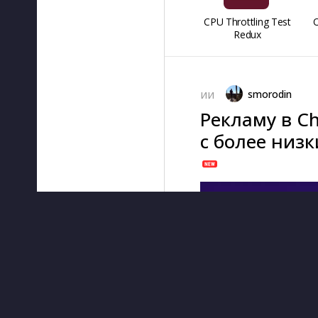
CPU Throttling Test
O
Redux
smorodin
ИИ
Рекламу в C
с более низ