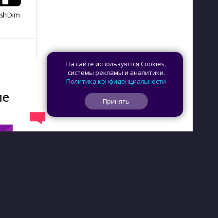
ashDim
Day Counter –
App Lock
Dazzify Fi
Cчетчик дней
На сайте используются Cookies,
системы рекламы и аналитики.
Политика конфиденциальности
ие
Принять