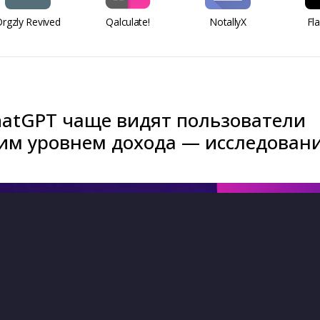
rgzly Revived
Qalculate!
NotallyX
Fl
hatGPT чаще видят пользователи
ким уровнем дохода — исследован