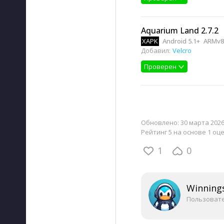
Aquarium Land 2.7.2
XAPK
Android 5.1+
ARMv8
Добавил:
Velcro
Проверен
Обновлено:
30 марта 2026
Рейтинг 5 на основе 1 оц
1
0
Winning
Пользоват