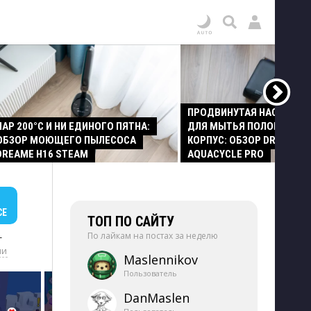
ПРОДВИНУТАЯ НАСАДКА
ПАР 200°C И НИ ЕДИНОГО ПЯТНА:
ДЛЯ МЫТЬЯ ПОЛОВ И СТ
ОБЗОР МОЮЩЕГО ПЫЛЕСОСА
КОРПУС: ОБЗОР DREAME Z
DREAME H16 STEAM
AQUACYCLE PRO
СЕ
ТОП ПО САЙТУ
По лайкам на постах за неделю
+
ии
Maslennikov
Пользователь
DanMaslen