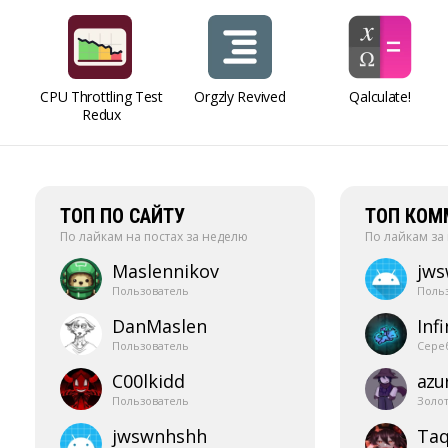
CPU Throttling Test
Orgzly Revived
Qalculate!
Redux
ТОП ПО САЙТУ
ТОП КОМ
По лайкам на постах за неделю
По лайкам за
Maslennikov
jw
Пользователь
Поль
DanMaslen
Infi
Пользователь
Сере
C00lkidd
azur
Пользователь
Золо
jwswnhshh
Taq