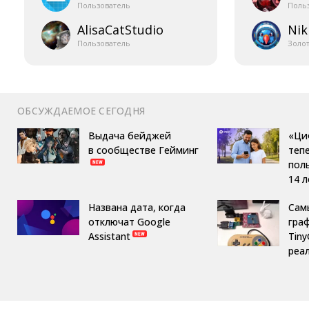
Пользователь
Поль
AlisaCatStudio
Nik
Пользователь
Золо
ОБСУЖДАЕМОЕ СЕГОДНЯ
Выдача бейджей
«Ци
в сообществе Гейминг
теп
пол
14 л
Названа дата, когда
Сам
отключат Google
гра
Assistant
Tin
реа