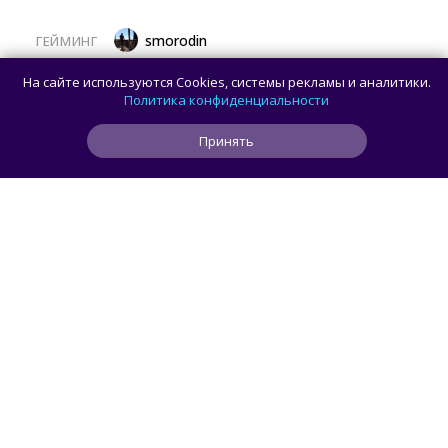
smorodin
ГЕЙМИНГ
Пользователь создал систему, которая
На сайте используются Cookies, системы рекламы и аналитики.
запускает игры из Steam с помощью
Политика конфиденциальности
дискет
Принять
0
0
0
2 мин
ЧИТАТЬ ДАЛЕЕ