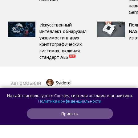
нав
Gemi
Искусственный
Пол
интеллект обнаружил
NAS 
уязвимости в двух
из 
криптографических
системах, включая
стандарт AES
Svidetel
АВТОМОБИЛИ
В России стартовали продажи
На сайте используются Cookies, системы рекламы и аналитики.
гибридного TANK 400 «Техно
Политика конфиденциальности
Премиум» — цены и комплектации
Принять