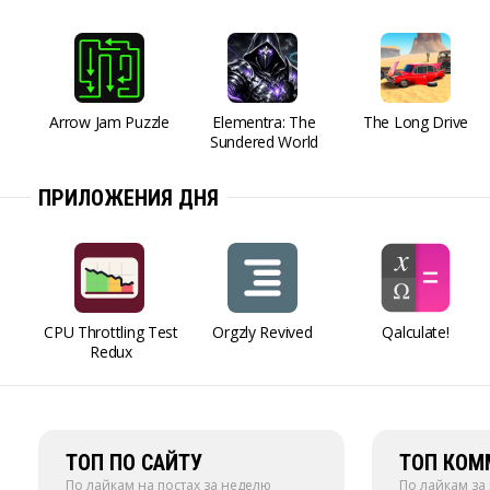
Arrow Jam Puzzle
Elementra: The
The Long Drive
Sundered World
ПРИЛОЖЕНИЯ ДНЯ
CPU Throttling Test
Orgzly Revived
Qalculate!
Redux
ТОП ПО САЙТУ
ТОП КОМ
По лайкам на постах за неделю
По лайкам за