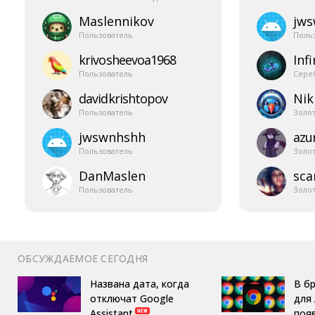
Maslennikov
jw
Пользователь
Поль
krivosheevoa1968
Infi
Пользователь
Сере
davidkrishtopov
Nik
Пользователь
Золо
jwswnhshh
azur
Пользователь
Золо
DanMaslen
sca
Пользователь
Золо
ОБСУЖДАЕМОЕ СЕГОДНЯ
Названа дата, когда
В б
отключат Google
для 
Assistant
поя