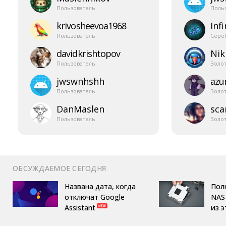
Пользователь
Поль
krivosheevoa1968
Infi
Пользователь
Сере
davidkrishtopov
Nik
Пользователь
Золо
jwswnhshh
azur
Пользователь
Золо
DanMaslen
sca
Пользователь
Золо
ОБСУЖДАЕМОЕ СЕГОДНЯ
Названа дата, когда
Пол
отключат Google
NAS 
Assistant
из 