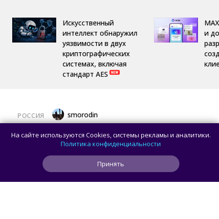
Искусственный
MAX
интеллект обнаружил
и д
уязвимости в двух
раз
криптографических
соз
системах, включая
кли
стандарт AES
smorodin
РОССИЯ
MAX откроет API и документацию, чтобы
На сайте используются Cookies, системы рекламы и аналитики.
разработчики могли создавать
Политика конфиденциальности
сторонние клиенты
Принять