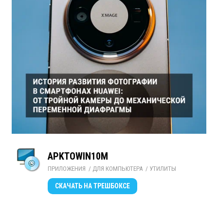
APKTOWIN10M
ПРИЛОЖЕНИЯ
/ 
ДЛЯ КОМПЬЮТЕРА
/ 
УТИЛИТЫ
СКАЧАТЬ
НА ТРЕШБОКСЕ