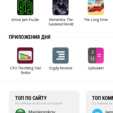
Arrow Jam Puzzle
Elementra: The
The Long Drive
Sundered World
ПРИЛОЖЕНИЯ ДНЯ
CPU Throttling Test
Orgzly Revived
Qalculate!
Redux
ТОП ПО САЙТУ
ТОП КОМ
По лайкам на постах за неделю
По лайкам за
Maslennikov
jw