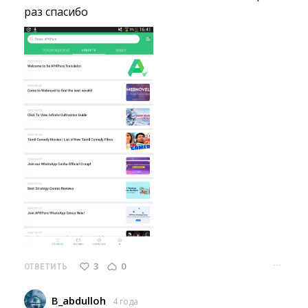
раз спасибо
···
3
0
ОТВЕТИТЬ
B_abdulloh
4 года