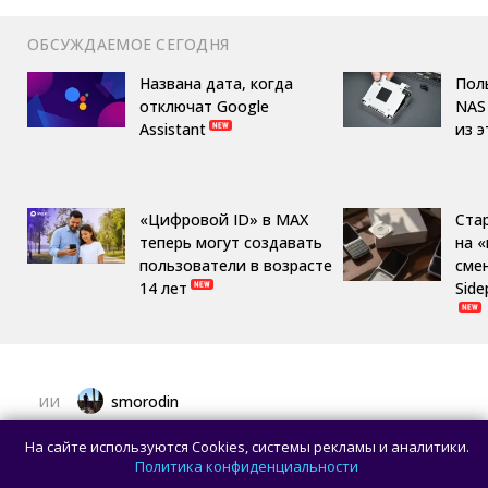
ОБСУЖДАЕМОЕ СЕГОДНЯ
Названа дата, когда
Пол
отключат Google
NAS 
Assistant
из 
«Цифровой ID» в MAX
Ста
теперь могут создавать
на 
пользователи в возрасте
сме
14 лет
Side
smorodin
ИИ
Пользователь попросил Claude Opus 5
На сайте используются Cookies, системы рекламы и аналитики.
сделать резервную копию данных, но ИИ
Политика конфиденциальности