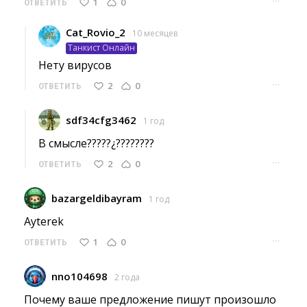
···
1
0
ОТВЕТИТЬ
Cat_Rovio_2
10 месяцев
Танкист Онлайн
Нету вирусов 
···
2
0
ОТВЕТИТЬ
sdf34cfg3462
1 год
В смысле?????¿???????? 
···
2
0
ОТВЕТИТЬ
bazargeldibayram
1 год
Ayterek 
···
1
0
ОТВЕТИТЬ
nno104698
2 года
Почему ваше предложение пишут произошло