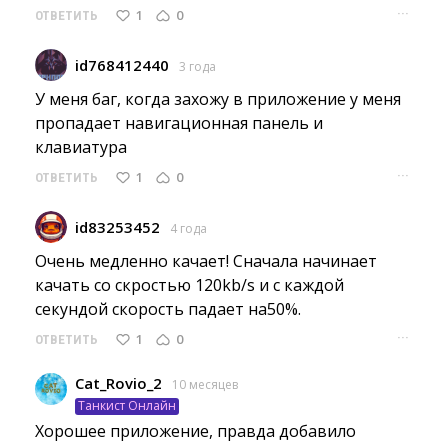
···
1
0
ОТВЕТИТЬ
id768412440
3 года
У меня баг, когда захожу в приложение у меня 
пропадает навигационная панель и
клавиатура
···
1
0
ОТВЕТИТЬ
id83253452
4 года
Очень медленно качает! Сначала начинает 
качать со скростью 120kb/s и с каждой
секундой скорость падает на50%.
···
1
0
ОТВЕТИТЬ
Cat_Rovio_2
10 месяцев
Танкист Онлайн
Хорошее приложение, правда добавило