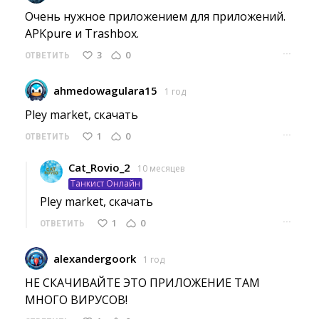
Очень нужное приложением для приложений. 
APKpure и Trashbox.
···
3
0
ОТВЕТИТЬ
ahmedowagulara15
1 год
Pley market, скачать 
···
1
0
ОТВЕТИТЬ
Cat_Rovio_2
10 месяцев
Танкист Онлайн
Pley market, скачать 
···
1
0
ОТВЕТИТЬ
alexandergoork
1 год
НЕ СКАЧИВАЙТЕ ЭТО ПРИЛОЖЕНИЕ ТАМ 
МНОГО ВИРУСОВ!