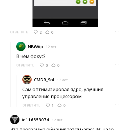
···
2
0
ОТВЕТИТЬ
NBiWip
12 лет
В чём фокус? 
···
0
0
ОТВЕТИТЬ
CMDR_Sol
12 лет
Сам оптимизировал ядро, улучшил 
управление процессором
···
1
0
ОТВЕТИТЬ
id116553074
12 лет
Эта программа обманивается GameCIH: надо 