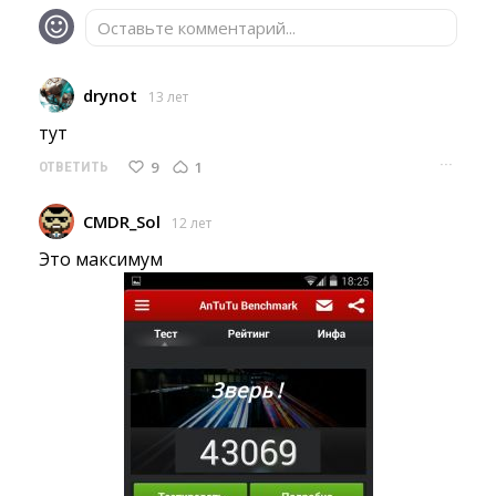
Оставьте комментарий...
drynot
13 лет
тут 
···
9
1
ОТВЕТИТЬ
CMDR_Sol
12 лет
Это максимум