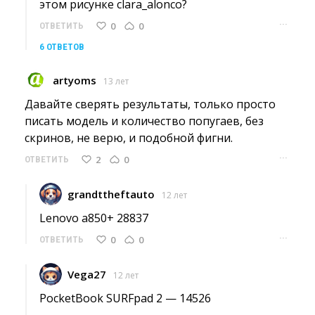
этом рисунке clara_alonco?
···
0
0
ОТВЕТИТЬ
6 ОТВЕТОВ
artyoms
13 лет
Давайте сверять результаты, только просто 
писать модель и количество попугаев, без
скринов, не верю, и подобной фигни.
···
2
0
ОТВЕТИТЬ
grandttheftauto
12 лет
Lenovo a850+ 28837 
···
0
0
ОТВЕТИТЬ
Vega27
12 лет
PocketBook SURFpad 2 — 14526 