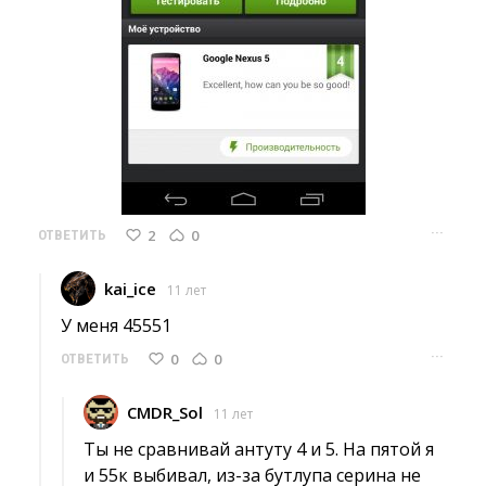
···
2
0
ОТВЕТИТЬ
kai_ice
11 лет
У меня 45551 
···
0
0
ОТВЕТИТЬ
CMDR_Sol
11 лет
Ты не сравнивай антуту 4 и 5. На пятой я 
и 55к выбивал, из-за бутлупа серина не