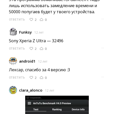
лишь использовать замедление времени и
50000 попугаев будет у твоего устройства.
···
2
0
ОТВЕТИТЬ
Funksy
12 лет
Sony Xperia Z Ultra — 32496 
···
2
0
ОТВЕТИТЬ
android1
12 лет
Лексар, спасибо за 4 версию :3 
···
2
0
ОТВЕТИТЬ
clara_alonco
12 лет