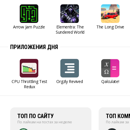
Arrow Jam Puzzle
Elementra: The
The Long Drive
Sundered World
ПРИЛОЖЕНИЯ ДНЯ
CPU Throttling Test
Orgzly Revived
Qalculate!
Redux
ТОП ПО САЙТУ
ТОП КОМ
По лайкам на постах за неделю
По лайкам за