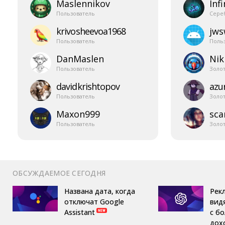
Maslennikov
Infi
Пользователь
Сере
krivosheevoa1968
jw
Пользователь
Поль
DanMaslen
Nik
Пользователь
Золо
davidkrishtopov
azur
Пользователь
Золо
Maxon999
sca
Пользователь
Золо
ОБСУЖДАЕМОЕ СЕГОДНЯ
Названа дата, когда
Рек
отключат Google
вид
Assistant
с б
дох