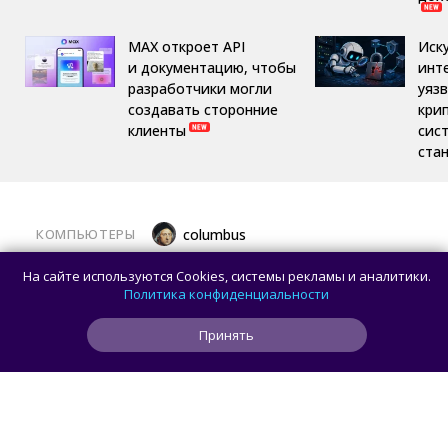
MAX откроет API
Иск
и документацию, чтобы
инт
разработчики могли
уяз
создавать сторонние
кри
клиенты
сис
ста
КОМПЬЮТЕРЫ
columbus
Какой ПК собрать в августе 2026 года:
На сайте используются Cookies, системы рекламы и аналитики.
лучшие игровые сборки от 59 100 рублей
Политика конфиденциальности
Принять