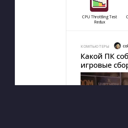
CPU Throttling Test
O
Redux
co
КОМПЬЮТЕРЫ
Какой ПК соб
игровые сбор