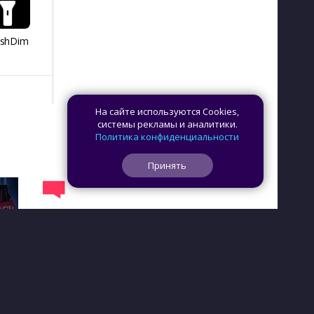
ashDim
Day Counter –
App Lock
Dazzify Fi
Cчетчик дней
На сайте используются Cookies,
системы рекламы и аналитики.
Политика конфиденциальности
Принять