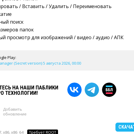
ровать / Вставить / Удалить / Переименовать
жатие
ный поиск
змеров папок
 просмотр для изображений / видео / аудио / АПК
gle Play:
anager (Secret version) 5 августа 2026, 00:00
ЕСЬ НА НАШИ ПАБЛИКИ
РО ТЕХНОЛОГИИ!
Добавить
обновление
СКАЧА
, x86, x86_64
Требует ROOT