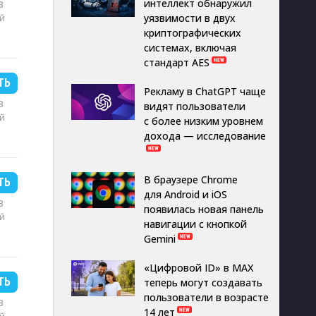
интеллект обнаружил
B
й
уязвимости в двух
криптографических
системах, включая
стандарт AES
ТЬ
Рекламу в ChatGPT чаще
B
видят пользователи
й
с более низким уровнем
дохода — исследование
В браузере Chrome
ТЬ
для Android и iOS
B
появилась новая панель
й
навигации с кнопкой
Gemini
«Цифровой ID» в MAX
ТЬ
теперь могут создавать
пользователи в возрасте
B
14 лет