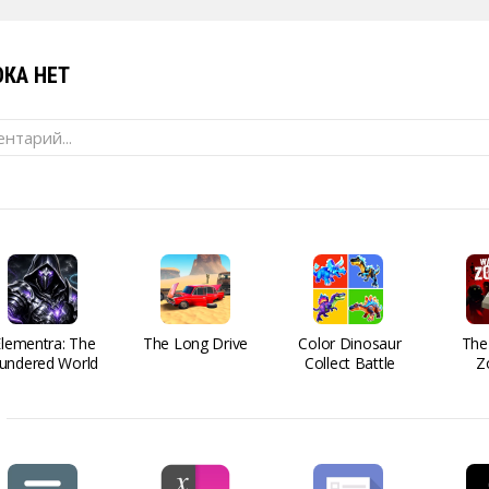
КА НЕТ
нтарий...
Elementra: The
The Long Drive
Color Dinosaur
The
undered World
Collect Battle
Z