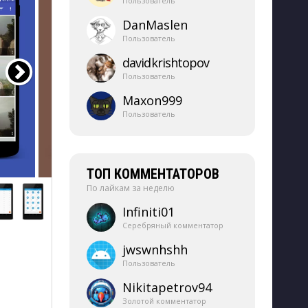
Пользователь
DanMaslen
Пользователь
davidkrishtopov
Пользователь
Maxon999
Пользователь
ТОП КОММЕНТАТОРОВ
По лайкам за неделю
Infiniti01
Серебряный комментатор
jwswnhshh
Пользователь
Nikitapetrov94
Золотой комментатор