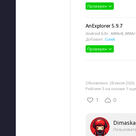
Проверен
AnExplorer 5.9.7
Android 6.0+
ARMv8, ARMv7
Добавил:
Gawk
Проверен
Обновлено:
28 июля 2026, 
Рейтинг 5 на основе 1 оц
1
0
Dimaska
Пользоват