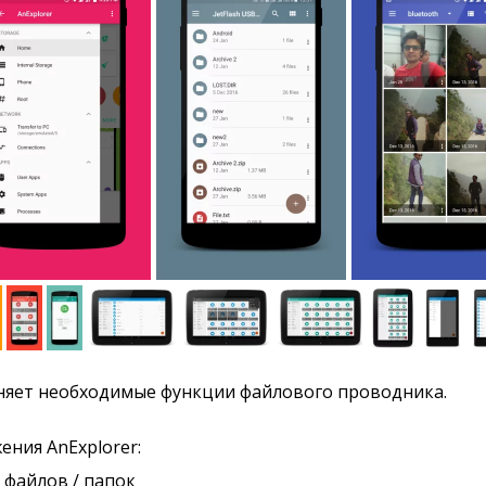
яет необходимые функции файлового проводника.
ния AnExplorer:
файлов / папок