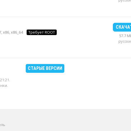
русски
СКАЧА
, x86, x86_64
Требует ROOT
57.7 M
русски
СТАРЫЕ ВЕРСИИ
21:21
.
енки.
ель