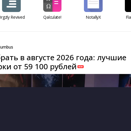
rgzly Revived
Qalculate!
NotallyX
Fl
lumbus
рать в августе 2026 года: лучшие
ки от 59 100 рублей