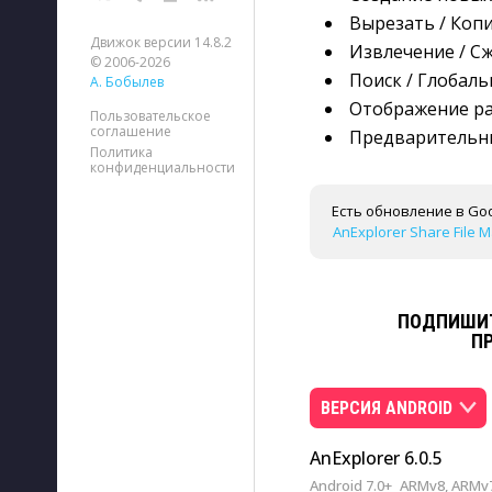
Вырезать / Копи
Движок версии 14.8.2
Извлечение / С
© 2006-2026
Поиск / Глобаль
А. Бобылев
Отображение ра
Пользовательское
соглашение
Предварительный
Политика
конфиденциальности
Есть обновление в Goo
AnExplorer Share File M
ПОДПИШИТ
П
ВЕРСИЯ ANDROID
AnExplorer 6.0.5
Android 7.0+
ARMv8, ARMv7