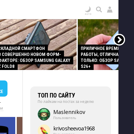
СКЛАДНОЙ СМАРТФОН
ПРИЛИЧНОЕ ВРЕМЯ АВТО
В СОВЕРШЕННО НОВОМ ФОРМ-
РАБОТЫ, ОТЛИЧНАЯ КАМЕР
ФАКТОРЕ: ОБЗОР SAMSUNG GALAXY
ТОЛЬКО: ОБЗОР SAMSUNG
Z FOLD8
S26+
СЕ
ТОП ПО САЙТУ
По лайкам на постах за неделю
+
ии
Maslennikov
Пользователь
krivosheevoa1968