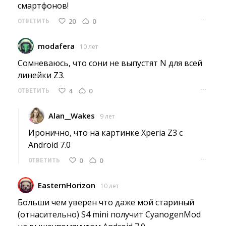
смартфонов!
···
20
0
ОТВЕТИТЬ
modafera
10 лет
Сомневаюсь, что сони не выпустят N для всей 
линейки Z3.
···
4
0
ОТВЕТИТЬ
Alan__Wakes
9 лет
Иронично, что на картинке Xperia Z3 с 
Android 7.0
···
0
0
ОТВЕТИТЬ
EasternHorizon
10 лет
Больши чем уверен что даже мой стариный 
(отнасительно) S4 mini получит CyanogenMod