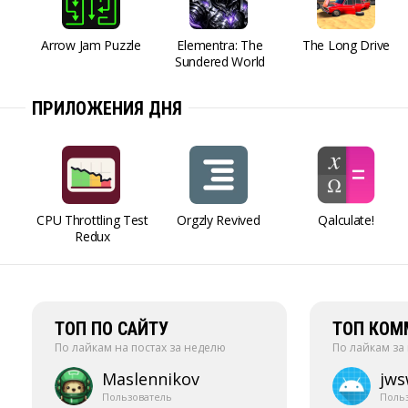
Arrow Jam Puzzle
Elementra: The
The Long Drive
Sundered World
ПРИЛОЖЕНИЯ ДНЯ
CPU Throttling Test
Orgzly Revived
Qalculate!
Redux
ТОП ПО САЙТУ
ТОП КОМ
По лайкам на постах за неделю
По лайкам за
Maslennikov
jw
Пользователь
Поль