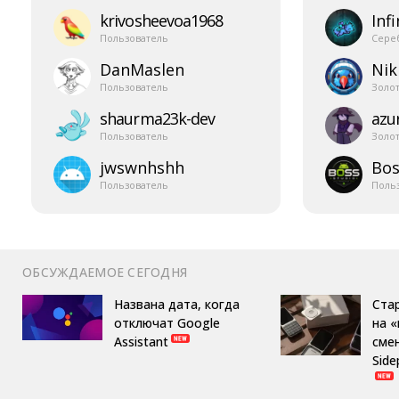
krivosheevoa1968
Infi
Пользователь
Сере
DanMaslen
Nik
Пользователь
Золо
shaurma23k-​dev
azur
Пользователь
Золо
jwswnhshh
Bos
Пользователь
Поль
ОБСУЖДАЕМОЕ СЕГОДНЯ
Названа дата, когда
Ста
отключат Google
на 
Assistant
сме
Side