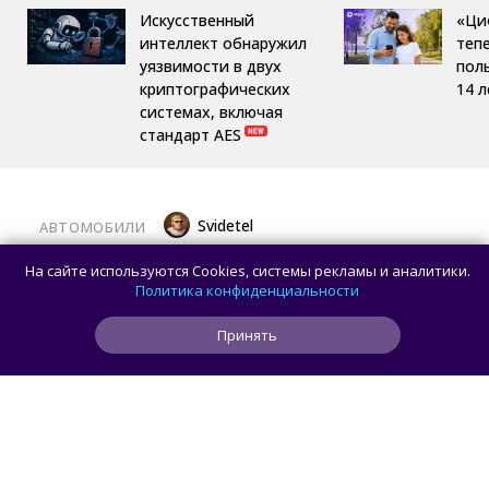
Искусственный
«Ци
интеллект обнаружил
теп
уязвимости в двух
пол
криптографических
14 л
системах, включая
стандарт AES
Svidetel
АВТОМОБИЛИ
В России стартовали продажи
На сайте используются Cookies, системы рекламы и аналитики.
гибридного TANK 400 «Техно
Политика конфиденциальности
Премиум» — цены и комплектации
Принять