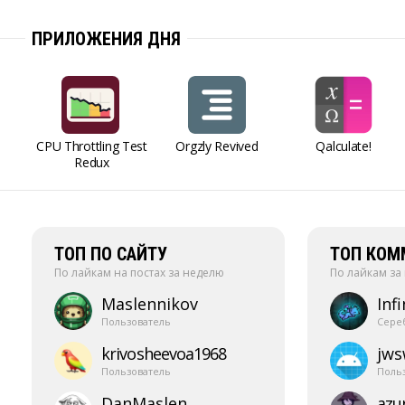
ПРИЛОЖЕНИЯ ДНЯ
CPU Throttling Test
Orgzly Revived
Qalculate!
Redux
ТОП ПО САЙТУ
ТОП КОМ
По лайкам на постах за неделю
По лайкам за
Maslennikov
Infi
Пользователь
Сере
krivosheevoa1968
jw
Пользователь
Поль
DanMaslen
azur