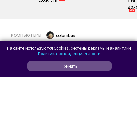
Assistant
с б
дох
КОМПЬЮТЕРЫ
columbus
Какой ПК собрать в августе 2026 года:
На сайте используются Cookies, системы рекламы и аналитики.
лучшие игровые сборки от 59 100 рублей
Политика конфиденциальности
Принять