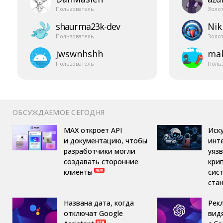
Пользователь
Золо
shaurma23k-​dev
Nik
Пользователь
Золо
jwswnhshh
mak
Пользователь
Поль
ОБСУЖДАЕМОЕ СЕГОДНЯ
MAX откроет API
Иск
и документацию, чтобы
инт
разработчики могли
уяз
создавать сторонние
кри
клиенты
сис
ста
Названа дата, когда
Рек
отключат Google
вид