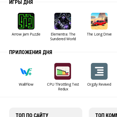
ИГРЫ ДНЯ
Arrow Jam Puzzle
Elementra: The
The Long Drive
Sundered World
ПРИЛОЖЕНИЯ ДНЯ
WallFlow
CPU Throttling Test
Orgzly Revived
Redux
ТОП ПО САЙТУ
ТОП КОМ