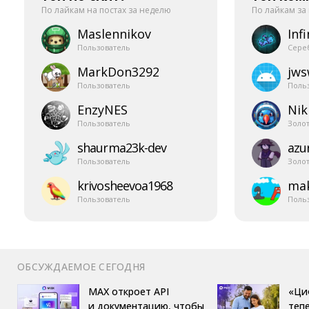
По лайкам на постах за неделю
По лайкам за
Maslennikov
Infi
Пользователь
Сере
MarkDon3292
jw
Пользователь
Поль
EnzyNES
Nik
Пользователь
Золо
shaurma23k-​dev
azur
Пользователь
Золо
krivosheevoa1968
mak
Пользователь
Поль
ОБСУЖДАЕМОЕ СЕГОДНЯ
MAX откроет API
«Ци
и документацию, чтобы
теп