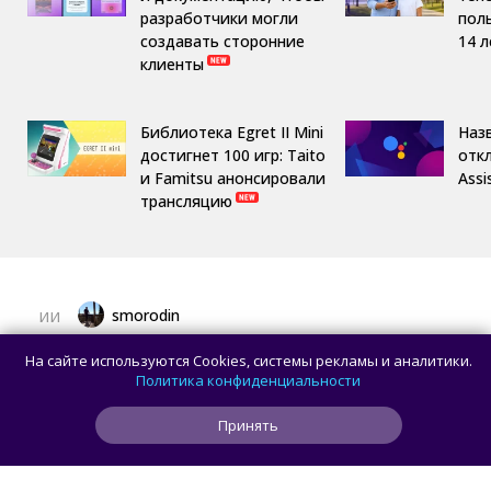
разработчики могли
пол
создавать сторонние
14 л
клиенты
Библиотека Egret II Mini
Назв
достигнет 100 игр: Taito
отк
и Famitsu анонсировали
Assi
трансляцию
smorodin
ИИ
OpenAI приостановила работу над ИИ-
На сайте используются Cookies, системы рекламы и аналитики.
моделью Astra: всё из-за превышения
Политика конфиденциальности
порога кибербезопасности
Принять