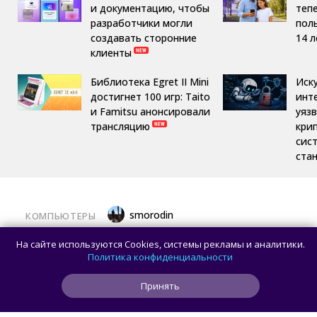
и документацию, чтобы
теп
разработчики могли
пол
создавать сторонние
14 л
клиенты
Библиотека Egret II Mini
Иск
достигнет 100 игр: Taito
инт
и Famitsu анонсировали
уяз
трансляцию
кри
сис
ста
smorodin
КОМПЬЮТЕРЫ
Половина корпусов для ПК имеют
На сайте используются Cookies, системы рекламы и аналитики.
значительные расхождения в реальных
Политика конфиденциальности
размерах и размерах на бумаге —
Принять
исследование Noctua