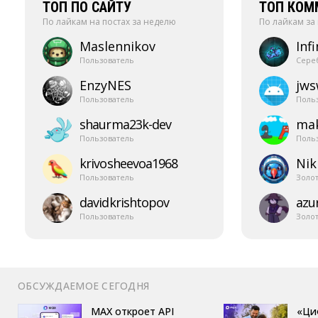
ТОП ПО САЙТУ
ТОП КОМ
По лайкам на постах за неделю
По лайкам за
Maslennikov
Infi
Пользователь
Сере
EnzyNES
jw
Пользователь
Поль
shaurma23k-​dev
mak
Пользователь
Поль
krivosheevoa1968
Nik
Пользователь
Золо
davidkrishtopov
azur
Пользователь
Золо
ОБСУЖДАЕМОЕ СЕГОДНЯ
MAX откроет API
«Ци